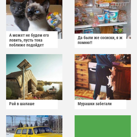
А может не будем его
Да были же сосиски, я ж
ловить, пусть тока
помню!!
поближе подойдет
Рай в шалаше
Мурашки забегали