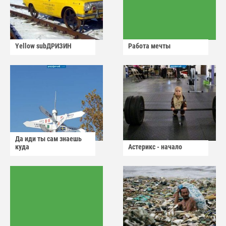
Yellow subДРИЗИН
Работа мечты
Да иди ты сам знаешь
куда
Астерикс - начало