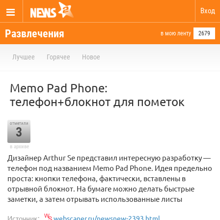
Вход
Развлечения
в мою ленту
2679
Лучшее
Горячее
Новое
Memo Pad Phone:
телефон+блокнот для пометок
отметили
3
в архиве
Дизайнер Arthur Se представил интересную разработку —
телефон под названием Memo Pad Phone. Идея предельно
проста: кнопки телефона, фактически, вставлены в
отрывной блокнот. На бумаге можно делать быстрые
заметки, а затем отрывать использованные листы
Источник:
webscaner.ru/newsnew-2393.html