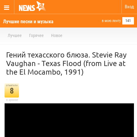
Вход
Лучшие песни и музыка
в мою ленту
141
Лучшее
Горячее
Новое
Гений техасского блюза. Stevie Ray
Vaughan - Texas Flood (from Live at
the El Mocambo, 1991)
отметили
8
в архиве