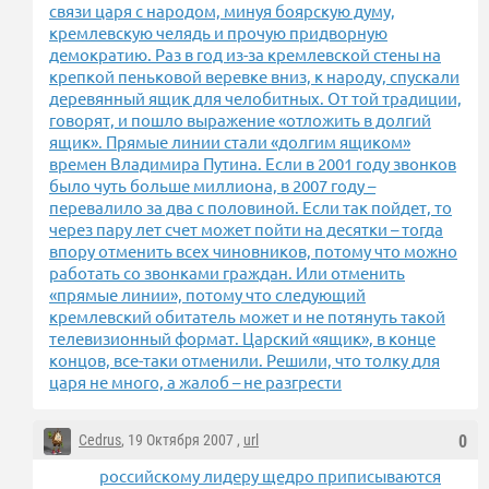
связи царя с народом, минуя боярскую думу,
кремлевскую челядь и прочую придворную
демократию. Раз в год из-за кремлевской стены на
крепкой пеньковой веревке вниз, к народу, спускали
деревянный ящик для челобитных. От той традиции,
говорят, и пошло выражение «отложить в долгий
ящик». Прямые линии стали «долгим ящиком»
времен Владимира Путина. Если в 2001 году звонков
было чуть больше миллиона, в 2007 году –
перевалило за два с половиной. Если так пойдет, то
через пару лет счет может пойти на десятки – тогда
впору отменить всех чиновников, потому что можно
работать со звонками граждан. Или отменить
«прямые линии», потому что следующий
кремлевский обитатель может и не потянуть такой
телевизионный формат. Царский «ящик», в конце
концов, все-таки отменили. Решили, что толку для
царя не много, а жалоб – не разгрести
Cedrus
, 19 Октября 2007 ,
url
0
российскому лидеру щедро приписываются