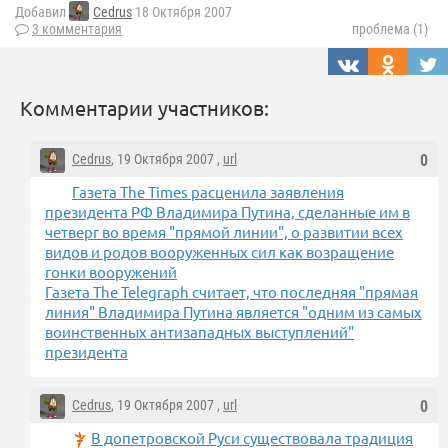
Добавил
Cedrus
18 Октября 2007
3 комментария
проблема (1)
Комментарии участников:
Cedrus
, 19 Октября 2007 ,
url
0
Газета The Times расценила заявления
президента РФ Владимира Путина, сделанные им в
четверг во время "прямой линии", о развитии всех
видов и родов вооруженных сил как возращение
гонки вооружений
Газета The Telegraph считает, что последняя "прямая
линия" Владимира Путина является "одним из самых
воинственных антизападных выступлений"
президента
Cedrus
, 19 Октября 2007 ,
url
0
В допетровской Руси существовала традиция