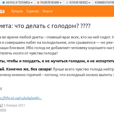
НАУКА И ТЕХНИКА
РАЗВЛЕЧЕНИЯ
КУХНЯ NEWS2
КОММЕНТАРИ
да
Лучшее
Горячее
Новое
ета: что делать с голодом? ????
а во время любой диеты – главный враг всех, кто на ней сидит.
 и совершаем набег на холодильник, или срываемся — но уже 
наши близкие. Ибо голод не добавляет человеку хорошего нас
твлечь мозги от чувства голода?
ы, чтобы и похудеть, и не мучиться голодом, и не испортить
ай. Конечно же, без сахара!
Лучше всего чувство голода нейт
Почему именно горячий – потому, что холодный можно выпить 
ua
s://life.pl.ua/ru/eda/pokh...
s7
5 Января 2021
риев