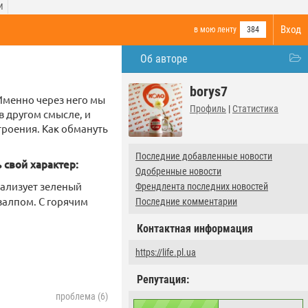
И
Вход
в мою ленту
384
Об авторе
borys7
 Именно через него мы
Профиль
|
Статистика
в другом смысле, и
троения. Как обмануть
Последние добавленные новости
 свой характер:
Одобренные новости
рализует зеленый
Френдлента последних новостей
залпом. С горячим
Последние комментарии
Контактная информация
https://life.pl.ua
Репутация:
проблема (6)