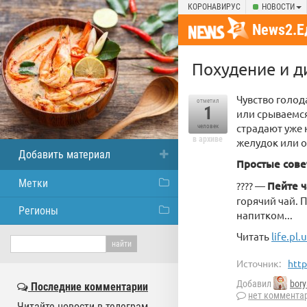
КОРОНАВИРУС
НОВОСТИ
News2.Е
Похудение и ди
Чувство голод
отметил
1
или срываемся
страдают уже 
человек
в архиве
желудок или о
Добавить материал
Простые совет
Метки
???? —
Пейте ч
горячий чай. 
Регионы
напитком...
Читать
life.pl.
Источник:
http
Добавил
bory
Последние комментарии
нет коммента
Читайте новости в телеграм