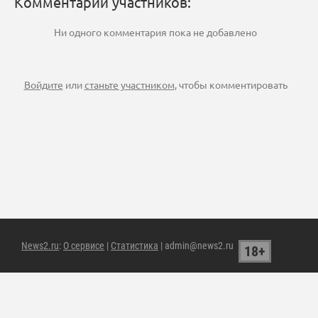
Комментарии участников:
Ни одного комментария пока не добавлено
Войдите
или
станьте участником
, чтобы комментировать
News2.ru
:
О сервисе
|
Статистика
| admin@news2.ru
18+