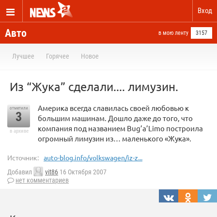
Вход
Авто
в мою ленту
3157
Лучшее
Горячее
Новое
Из “Жука” сделали.... лимузин.
Америка всегда славилась своей любовью к
отметили
3
большим машинам. Дошло даже до того, что
компания под названием Bug’a’Limo построила
в архиве
огромный лимузин из… маленького «Жука».
Источник:
auto-blog.info/volkswagen/iz-z...
Добавил
vit86
16 Октября 2007
нет комментариев