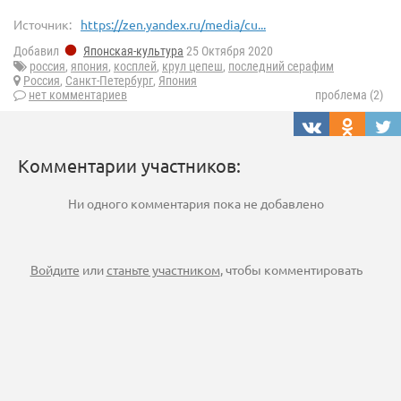
Источник:
https://zen.yandex.ru/media/cu...
Добавил
Японская-культура
25 Октября 2020
россия
,
япония
,
косплей
,
крул цепеш
,
последний серафим
Россия
,
Санкт-Петербург
,
Япония
нет комментариев
проблема (2)
Комментарии участников:
Ни одного комментария пока не добавлено
Войдите
или
станьте участником
, чтобы комментировать