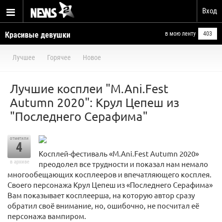
Вход
Красивые девушки
в мою ленту
403
Лучшее
Горячее
Новое
Лучшие косплеи "M.Ani.Fest
Autumn 2020": Крул Цепеш из
"Последнего Серафима"
отметили
4
Косплей-фестиваль «M.Ani.Fest Autumn 2020»
в архиве
преодолел все трудности и показал нам немало
многообещающих косплееров и впечатляющего косплея.
Cвоего персонажа Крул Цепеш из «Последнего Серафима»
Вам показывает косплеерша, на которую автор сразу
обратил своё внимание, но, ошибочно, не посчитал её
персонажа вампиром.