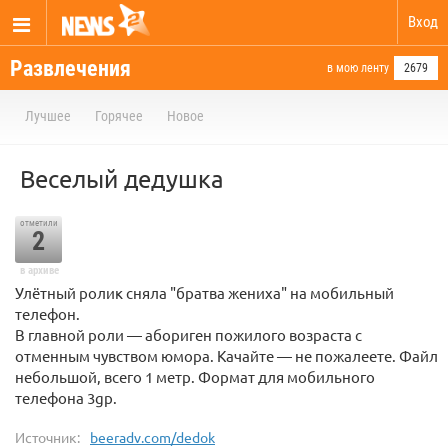
Вход
Развлечения
в мою ленту
2679
Лучшее
Горячее
Новое
Веселый дедушка
отметили
2
в архиве
Улётный ролик сняла "братва жениха" на мобильный
телефон.
В главной роли — абориген пожилого возраста с
отменным чувством юмора. Качайте — не пожалеете. Файл
небольшой, всего 1 метр. Формат для мобильного
телефона 3gp.
Источник:
beeradv.com/dedok