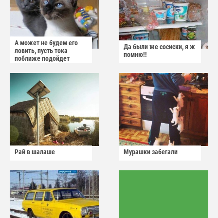
А может не будем его
Да были же сосиски, я ж
ловить, пусть тока
помню!!
поближе подойдет
Рай в шалаше
Мурашки забегали