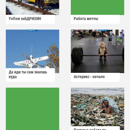
Yellow subДРИЗИН
Работа мечты
Да иди ты сам знаешь
куда
Астерикс - начало