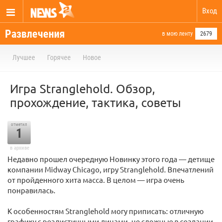
Вход
Развлечения
в мою ленту
2679
Лучшее
Горячее
Новое
Игра Stranglehold. Обзор,
прохождение, тактика, советы
отметил
1
в архиве
Недавно прошел очередную Новинку этого года — детище
компании Midway Chicago, игру Stranglehold. Впечатлений
от пройденного хита масса. В целом — игра очень
понравилась.
К особенностям Stranglehold могу приписать: отличную
графику с реалистичными лицами, не сложные в создании