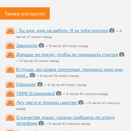
Также смотрите:
- Ты иди, иди на работу. Я за тебя посплю
22
— 8
часов 37 минут назад
Завалили
22
— 8 часов 38 минут назад
Дальше не поеду, чтобы не разрушать счастья
23
— 8 часов 39 минут назад
В глуши, во мраке заточенья, тянулись тихо дни
23
мои...
— 8 часов 39 минут назад
Маджонг
22
— 8 часов 40 минут назад
100% блондинка!
22
— 8 часов 42 минуты назад
Луч света в темном царстве
22
— 8 часов 43 минуты
назад
О качестве дорог, можно сообщить по этому
22
телефону
— 8 часов 43 минуты назад