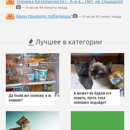
Техника безопасности?.. А-а-а... Нет, не слышали!
22
— 8 часов 44 минуты назад
Хрен природу победишь!
22
— 8 часов 45 минут назад
Лучшее в категории
А может не будем его
Да были же сосиски, я ж
ловить, пусть тока
помню!!
поближе подойдет