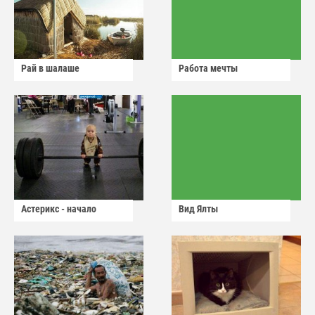
Рай в шалаше
Работа мечты
Астерикс - начало
Вид Ялты