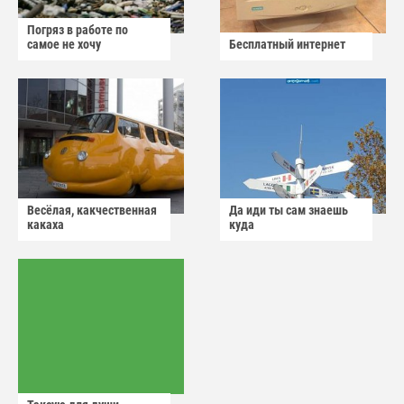
Погряз в работе по
самое не хочу
Бесплатный интернет
Весёлая, какчественная
Да иди ты сам знаешь
какаха
куда