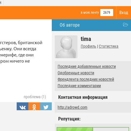
И
Вход
в мою ленту
2679
Об авторе
tima
гстеров, британской
Профиль
|
Статистика
ъемку. Они всегда
енерифе, где они
ором ничего не
Последние добавленные новости
Одобренные новости
Френдлента последних новостей
Последние комментарии
Контактная информация
проблема (1)
http://adrowd.com
Репутация: