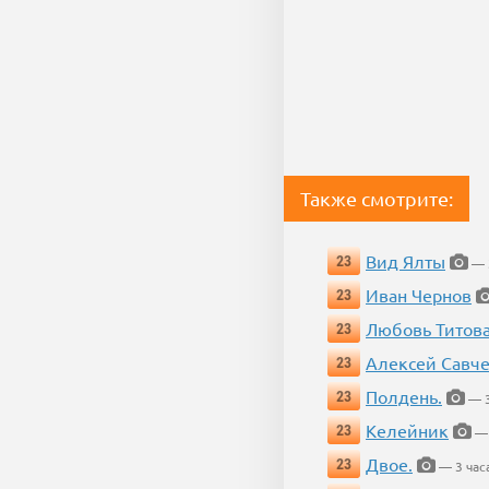
Также смотрите:
Вид Ялты
23
— 3
Иван Чернов
23
Любовь Титов
23
Алексей Савч
23
Полдень.
23
— 3
Келейник
23
— 
Двое.
23
— 3 час