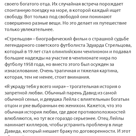
своего богатого отца. Их случайная встреча порождает
спонтанную поездку на море, в которой каждый ищет
свободу. Вот только под свободой они понимают
совершенно разные вещи. Но это делает их путешествие
только увлекательнее.
«Стрельцов» – биографический фильм о страшной судьбе
легендарного советского футболиста Эдуарда Стрельцова,
который в 19 лет стал олимпийским чемпионом и подавал
большие надежды на участие в чемпионате мира по
футболу 1958 года, но вместо этого был осужден за
изнасилование. Очень трагичная и тяжелая картина,
которая, тем не менее, стоит внимания.
«Я украду тебя у всего мира» – трогательная история о
запретной любви. Обычный парень Давид из самой
обычной семьи, и девушка Лейла с влиятельным богатым
отцом и уже выбранным ею женихом. Кажется, что это
обычная история любви, где двое противоположностей
влюбляются, но тут все гораздо серьезнее. Отец Лейлы
нанимает киллеров, чтобы устранить проблему в лице
Давида, который мешает браку по договоренности. И этот