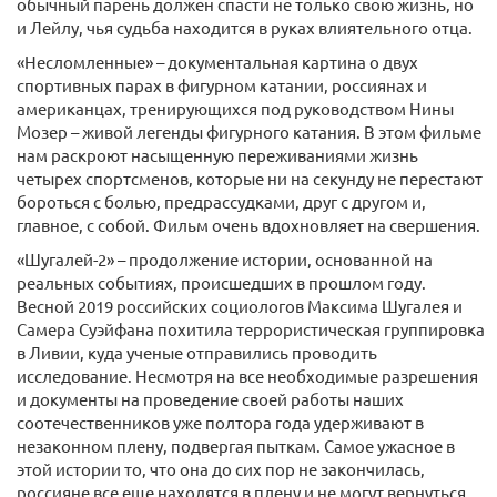
обычный парень должен спасти не только свою жизнь, но
и Лейлу, чья судьба находится в руках влиятельного отца.
«Несломленные» – документальная картина о двух
спортивных парах в фигурном катании, россиянах и
американцах, тренирующихся под руководством Нины
Мозер – живой легенды фигурного катания. В этом фильме
нам раскроют насыщенную переживаниями жизнь
четырех спортсменов, которые ни на секунду не перестают
бороться с болью, предрассудками, друг с другом и,
главное, с собой. Фильм очень вдохновляет на свершения.
«Шугалей-2» – продолжение истории, основанной на
реальных событиях, происшедших в прошлом году.
Весной 2019 российских социологов Максима Шугалея и
Самера Суэйфана похитила террористическая группировка
в Ливии, куда ученые отправились проводить
исследование. Несмотря на все необходимые разрешения
и документы на проведение своей работы наших
соотечественников уже полтора года удерживают в
незаконном плену, подвергая пыткам. Самое ужасное в
этой истории то, что она до сих пор не закончилась,
россияне все еще находятся в плену и не могут вернуться