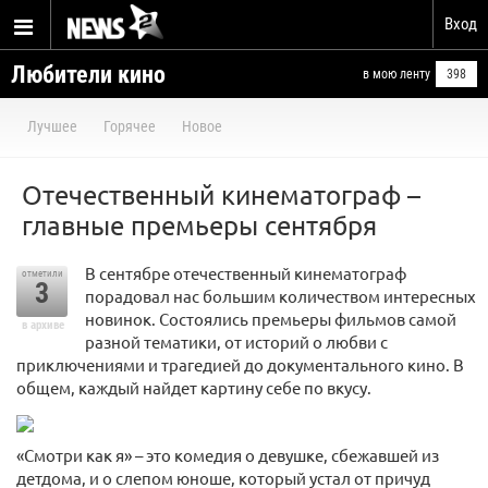
Вход
Любители кино
в мою ленту
398
Лучшее
Горячее
Новое
Отечественный кинематограф –
главные премьеры сентября
В сентябре отечественный кинематограф
отметили
3
порадовал нас большим количеством интересных
новинок. Состоялись премьеры фильмов самой
в архиве
разной тематики, от историй о любви с
приключениями и трагедией до документального кино. В
общем, каждый найдет картину себе по вкусу.
«Смотри как я» – это комедия о девушке, сбежавшей из
детдома, и о слепом юноше, который устал от причуд