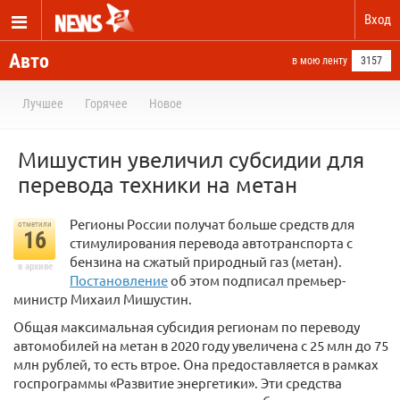
Вход
Авто
в мою ленту
3157
Лучшее
Горячее
Новое
Мишустин увеличил субсидии для
перевода техники на метан
Регионы России получат больше средств для
отметили
16
стимулирования перевода автотранспорта с
бензина на сжатый природный газ (метан).
в архиве
Постановление
об этом подписал премьер-
министр Михаил Мишустин.
Общая максимальная субсидия регионам по переводу
автомобилей на метан в 2020 году увеличена с 25 млн до 75
млн рублей, то есть втрое. Она предоставляется в рамках
госпрограммы «Развитие энергетики». Эти средства