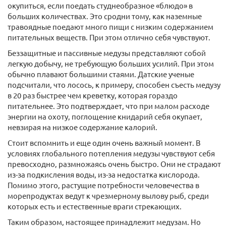
окупиться, если поедать студнеобразное «блюдо» в
больших количествах. Это сродни тому, как наземные
травоядные поедают много пищи с низким содержанием
питательных веществ. При этом отлично себя чувствуют.
Беззащитные и пассивные медузы представляют собой
легкую добычу, не требующую больших усилий. При этом
обычно плавают большими стаями. Датские ученые
подсчитали, что лосось, к примеру, способен съесть медузу
в 20 раз быстрее чем креветку, которая гораздо
питательнее. Это подтверждает, что при малом расходе
энергии на охоту, поглощение книдарий себя окупает,
невзирая на низкое содержание калорий.
Стоит вспомнить и еще один очень важный момент. В
условиях глобального потепления медузы чувствуют себя
превосходно, размножаясь очень быстро. Они не страдают
из-за подкисления воды, из-за недостатка кислорода.
Помимо этого, растущие потребности человечества в
морепродуктах ведут к чрезмерному вылову рыб, среди
которых есть и естественные враги стрекающих.
Таким образом, настоящее принадлежит медузам. Но