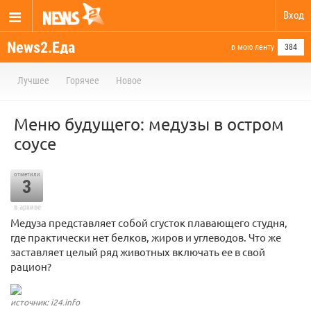
Вход
News2.Еда
в мою ленту
384
Лучшее
Горячее
Новое
Меню будущего: медузы в остром
соусе
отметили
3
в архиве
Медуза представляет собой сгусток плавающего студня,
где практически нет белков, жиров и углеводов. Что же
заставляет целый ряд животных включать ее в свой
рацион?
источник: i24.info