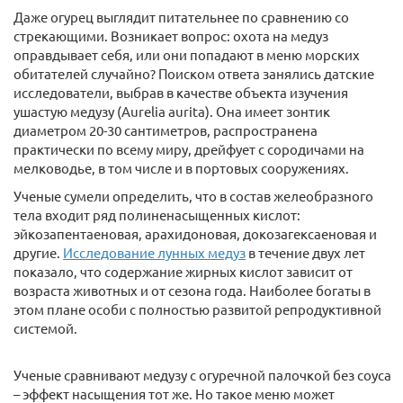
Даже огурец выглядит питательнее по сравнению со
стрекающими. Возникает вопрос: охота на медуз
оправдывает себя, или они попадают в меню морских
обитателей случайно? Поиском ответа занялись датские
исследователи, выбрав в качестве объекта изучения
ушастую медузу (Aurelia aurita). Она имеет зонтик
диаметром 20-30 сантиметров, распространена
практически по всему миру, дрейфует с сородичами на
мелководье, в том числе и в портовых сооружениях.
Ученые сумели определить, что в состав желеобразного
тела входит ряд полиненасыщенных кислот:
эйкозапентаеновая, арахидоновая, докозагексаеновая и
другие.
Исследование лунных медуз
в течение двух лет
показало, что содержание жирных кислот зависит от
возраста животных и от сезона года. Наиболее богаты в
этом плане особи с полностью развитой репродуктивной
системой.
Ученые сравнивают медузу с огуречной палочкой без соуса
– эффект насыщения тот же. Но такое меню может