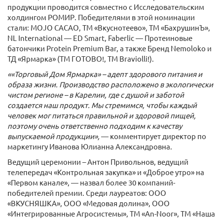
продукции проводится совместно с Исследовательским
холдингом РОМИР. Победителями в этой номинации
стали: MOJO CACAO, ТМ «Вкуснотеево», ТМ «БахрушинЪ»,
NL International — ED Smart, Faberlic — Протеиновые
батончики Protein Premium Bar, а также Бренд Nemoloko и
ТД «Ярмарка» (ТМ ГОТОВО!, ТМ Braviolli!).
««Торговый Дом Ярмарка» – адепт здорового питания и
образа жизни. Производство расположено в экологически
чистом регионе – в Карелии, где с душой и заботой
создается наш продукт. Мы стремимся, чтобы каждый
человек мог питаться правильной и здоровой пищей,
поэтому очень ответственно подходим к качеству
выпускаемой продукции»,
— комментирует директор по
маркетингу Иванова Юлианна Александровна.
Ведущий церемонии – Антон Привольнов, ведущий
телепередач «Контрольная закупка» и «Доброе утро» на
«Первом канале», — назвал более 30 компаний-
победителей премии. Среди лауреатов: ООО
«ВКУСНЯШКА», ООО «Медовая долина», ООО
«Интегрированные Агросистемы», ТМ «An-Noor», ТМ «Наша