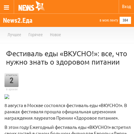
Вход
News2.Еда
в мою ленту
384
Лучшее
Горячее
Новое
Фестиваль еды «ВКУСНО!»: все, что
нужно знать о здоровом питании
отметили
2
в архиве
8 августа в Москве состоялся фестиваль еды «ВКУСНО!». В
рамках фестиваля прошла официальная церемония
награждения лауреатов Премии «Здоровое питание».
В этом году Ежегодный фестиваль еды «ВКУСНО!» встретил
своих гостей в самом большом фудмолле Европы «Депо»