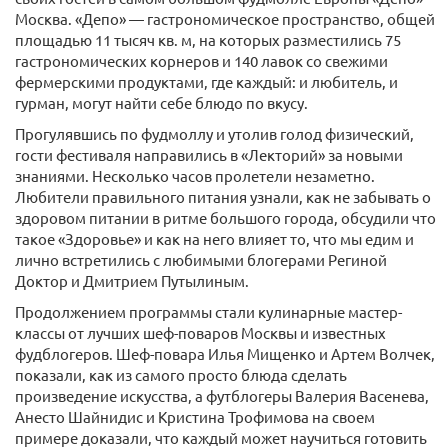
Москва. «Депо» — гастрономическое пространство, общей
площадью 11 тысяч кв. м, на которых разместились 75
гастрономических корнеров и 140 лавок со свежими
фермерскими продуктами, где каждый: и любитель, и
гурман, могут найти себе блюдо по вкусу.
Прогулявшись по фудмоллу и утолив голод физический,
гости фестиваля направились в «Лекторий» за новыми
знаниями. Несколько часов пролетели незаметно.
Любители правильного питания узнали, как не забывать о
здоровом питании в ритме большого города, обсудили что
такое «Здоровье» и как на него влияет то, что мы едим и
лично встретились с любимыми блогерами Региной
Доктор и Дмитрием Путылиным.
Продолжением программы стали кулинарные мастер-
классы от лучших шеф-поваров Москвы и известных
фудблогеров. Шеф-повара Илья Мищенко и Артем Волчек,
показали, как из самого просто блюда сделать
произведение искусства, а футблогеры Валерия Васенева,
Анесто Шайнидис и Кристина Трофимова на своем
примере доказали, что каждый может научиться готовить