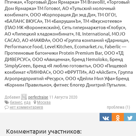
Птичка», «Торговый Дом Ярмарка» ТМ Bravolli!, «Торговый
Дом Ярмарка» ТМ Готово!, АО «Тульский молочный
комбинат», ООО «Корпорация Ди энд Ди», ТМ ОГО!,
«БАЛАНС ВКУСА», ТМ «БахрушинЪ», ТМ «Вкуснотеево»
(ПАО МК «Воронежский»), Сеть гипермаркетов «Глобус»,
АО «Липецкий хладокомбинат», NL International, MOJO
CACAO, АО «МАКФА», ООО «Группа компаний «Дарница»,
Performance food, Level Kitchen, Ecomarket.ru, Faberlic —
Протеиновые батончики Protein Premium Bar, ООО «ТД
ДИВЕРСУС», ООО «Авиценна», бренд Nemoloko, Бренд
SimplyGreen, Бренд «Я люблю готовить», ООО «Пищевой
комбинат «ЛИНФАС», ООО «ФРУТТИ», АО «АйсБит», Группа
Агропредприятий «Ресурс», ООО «Дейли Мил Уфа» бренд
«Кормим Правильно», фитнес блогер Дмитрий Путылин.
Добавил
perfectraise
11 Августа 2020
бизнес
,
еда
Москва
нет комментариев
проблема (1)
Комментарии участников: