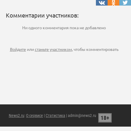
Комментарии участников:
Ни одного комментария пока не добавлено
Войдите
или
станьте участником
, чтобы комментировать
News2.ru
:
О сервисе
|
Статистика
| admin@news2.ru
18+