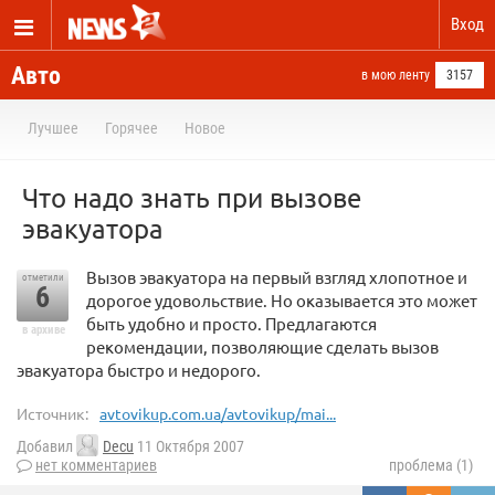
Вход
Авто
в мою ленту
3157
Лучшее
Горячее
Новое
Что надо знать при вызове
эвакуатора
Вызов эвакуатора на первый взгляд хлопотное и
отметили
6
дорогое удовольствие. Но оказывается это может
быть удобно и просто. Предлагаются
в архиве
рекомендации, позволяющие сделать вызов
эвакуатора быстро и недорого.
Источник:
avtovikup.com.ua/avtovikup/mai...
Добавил
Decu
11 Октября 2007
нет комментариев
проблема (1)