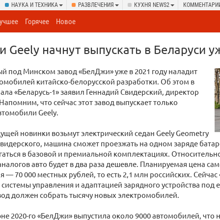
НАУКА И ТЕХНИКА
РАЗВЛЕЧЕНИЯ
КУХНЯ NEWS2
КОММЕНТАРИ
учшее
Горячее
Новое
 Geely начнут выпускать в Беларуси у
 под Минском завод «БелДжи» уже в 2021 году наладит
омобилей китайско-белорусской разработки. Об этом в
ала «Беларусь-1» заявил Геннадий Свидерский, директор
Напомним, что сейчас этот завод выпускает только
втомобили Geely.
дущей новинки возьмут электрический седан Geely Geometry
Свидерского, машина сможет проезжать на одном заряде батаре
агаться в базовой и премиальной комплектациях. Относитель
налогов авто будет в два раза дешевле. Планируемая цена са
 — 70 000 местных рублей, то есть 2,1 млн российских. Сейча
системы управления и адаптацией зарядного устройства под 
авод должен собрать тысячу новых электромобилей.
не 2020-го «БелДжи» выпустила около 9000 автомобилей, что н