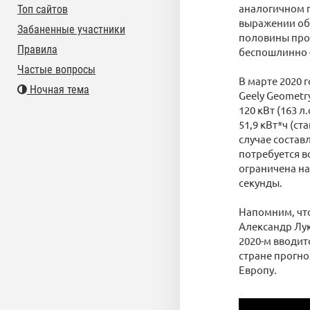
аналогичном п
Топ сайтов
выражении об
Забаненные участники
половины прод
Правила
беспошлинно —
Частые вопросы
В марте 2020 
Ночная тема
Geely Geometr
120 кВт (163 
51,9 кВт*ч (ст
случае состав
потребуется в
ограничена на 
секунды.
Напомним, чт
Александр Лук
2020-м вводитс
стране прогно
Европу.