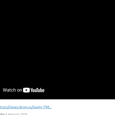
ttps://news.drom.ru/Geely-798...
tor
4 Августа 2020