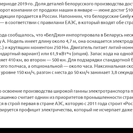
ериоде 2019-го. Доля деталей белорусского производства дос
орот компании от продажи машин в январе — июне достиг $10
укции продается в России. Напомним, что белорусские Geely 
 в соответствии с правилами ЕАЭС, в который входят обе стр
года сообщалось, что «БелДжи» импортировала в Беларусь не
y A. Модель имеет длину около 4,7 м, она оснащается электр
л.с.) и крутящим моментом 250 Нм. Двигатель питает литий-ион
андартный вариант) или 61,9 кВт*ч (опция). Запас хода на одно
ляет 410 км, во втором — 500 км. Для подзарядки стандартной б
сего полчаса, а опциональной — около часа. Максимальная с
уровне 150 км/ч, разгон с места до 50 км/ч занимает 3,8 секунд
о освоение производства широкой гаммы электротранспорта 
ашенко считает одним из приоритетов промышленности страны
я в строй первая в стране АЭС, которую с 2011 года строит «Рос
зируется профицит электричества, который не исчерпает даже 