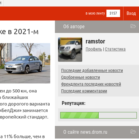
И
Вход
в мою ленту
3157
Об авторе
же в 2021-м
ramstor
Профиль
|
Статистика
Последние добавленные новости
Одобренные новости
Френдлента последних новостей
и до 500 км, она
Последние комментарии
но ближайших
Репутация:
мого дорогого варианта
с «БелДжи» занимается
европейский стандарт.
О сайте news.drom.ru
а 11% больше, чем в