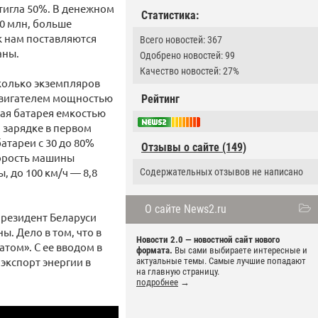
тигла 50%. В денежном
Статистика:
0 млн, больше
к нам поставляются
Всего новостей: 367
аны.
Одобрено новостей: 99
Качество новостей: 27%
сколько экземпляров
одвигателем мощностью
Рейтинг
ная батарея емкостью
й зарядке в первом
атареи с 30 до 80%
Отзывы о сайте (149)
корость машины
ы, до 100 км/ч — 8,8
Содержательных отзывов не написано
О сайте News2.ru
президент Беларуси
. Дело в том, что в
Новости 2.0 — новостной сайт нового
атом». С ее вводом в
формата.
Вы сами выбираете интересные и
экспорт энергии в
актуальные темы. Самые лучшие попадают
на главную страницу.
подробнее
→