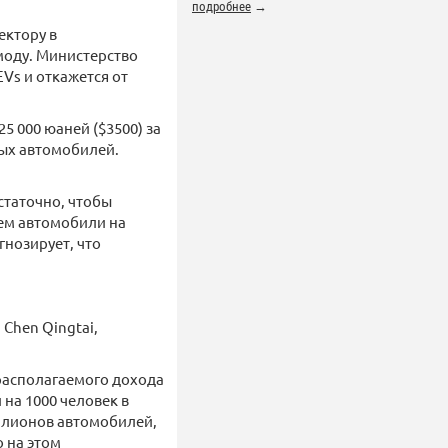
подробнее
→
ектору в
моду. Министерство
Vs и откажется от
5 000 юаней ($3500) за
вых автомобилей.
статочно, чтобы
чем автомобили на
гнозирует, что
Chen Qingtai,
располагаемого дохода
 на 1000 человек в
иллионов автомобилей,
 на этом