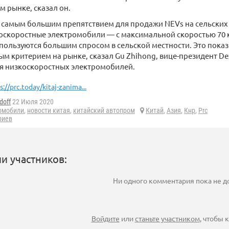
 рынке, сказал он.
 самым большим препятствием для продажи NEVs на сельских
скоростные электромобили — с максимальной скоростью 70 к
 пользуются большим спросом в сельской местности. Это показ
ым критерием на рынке, сказал Gu Zhihong, вице-президент Dezh
я низкоскоростных электромобилей.
s://prc.today/kitaj-zanima...
doff
22 Июля 2020
омобили
,
новости китая
,
китайский автопром
Китай
,
Азия
,
Кнр
,
Prc
риев
и участников:
Ни одного комментария пока не 
Войдите
или
станьте участником
, чтобы