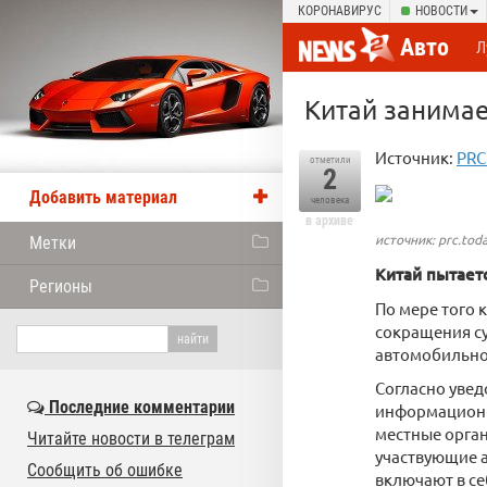
КОРОНАВИРУС
НОВОСТИ
Авто
Л
Китай занима
Источник:
PRC
отметили
2
Добавить материал
человека
в архиве
источник: prc.tod
Метки
Китай пытает
Регионы
По мере того 
сокращения су
автомобильног
Согласно уве
Последние комментарии
информационн
местные орган
Читайте новости в телеграм
участвующие 
Сообщить об ошибке
включают в с