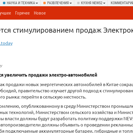
НАУКА И ТЕХНИКА
РАЗВЛЕЧЕНИЯ
КУХНЯ NEWS2
КОММЕНТАРИ
учшее
Горячее
Новое
ется стимулированием продаж Электро
.today
ay
ся увеличить продажи электро-автомобилей
как продажи новых энергетических автомобилей в Китае сокра
бсидий, правительство изучает другой подход к стимулирова
о рынка: перейти в сельскую местность.
домлению, опубликованному в среду Министерством промышл
ых технологий, Министерством сельского хозяйства и Минист
ы власти должны будут разработать политику поддержки NEVs 
автопроизводители должны объявить о проведении рекламных
ебя подключаемые аккумуляторные батареи, гибридные и топ