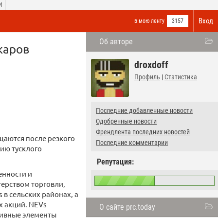
И
Вход
в мою ленту
3157
Об авторе
каров
droxdoff
Профиль
|
Статистика
Последние добавленные новости
Одобренные новости
Френдлента последних новостей
щаются после резкого
Последние комментарии
нию тусклого
Репутация:
енности и
ерством торговли,
в сельских районах, а
 акций. NEVs
О сайте prc.today
ливные элементы