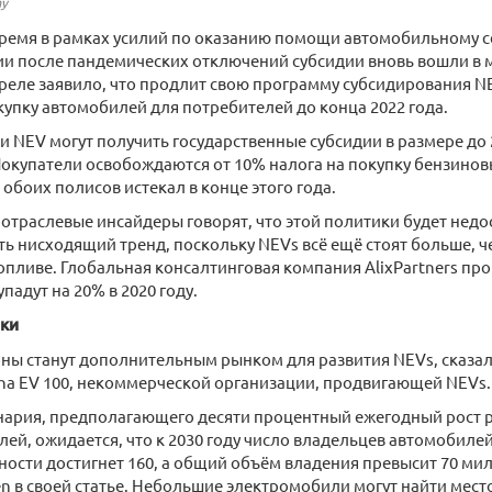
ay
ремя в рамках усилий по оказанию помощи автомобильному с
и после пандемических отключений субсидии вновь вошли в 
реле заявило, что продлит свою программу субсидирования NE
купку автомобилей для потребителей до конца 2022 года.
 NEV могут получить государственные субсидии в размере до 2
окупатели освобождаются от 10% налога на покупку бензино
 обоих полисов истекал в конце этого года.
отраслевые инсайдеры говорят, что этой политики будет недо
ть нисходящий тренд, поскольку NEVs всё ещё стоят больше, 
пливе. Глобальная консалтинговая компания AlixPartners про
падут на 20% в 2020 году.
ки
ны станут дополнительным рынком для развития NEVs, сказал 
na EV 100, некоммерческой организации, продвигающей NEVs.
енария, предполагающего десяти процентный ежегодный рост 
лей, ожидается, что к 2030 году число владельцев автомобилей
ности достигнет 160, а общий объём владения превысит 70 м
n в своей статье. Небольшие электромобили могут найти место