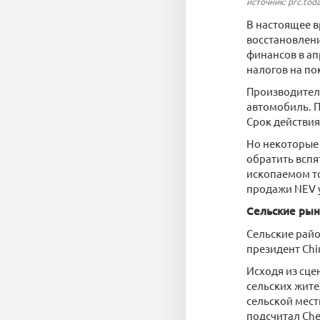
источник: prc.tod
В настоящее в
восстановлени
финансов в ап
налогов на по
Производители
автомобиль. П
Срок действия
Но некоторые 
обратить вспя
ископаемом то
продажи NEV у
Сельские рын
Сельские райо
президент Chi
Исходя из сц
сельских жите
сельской мест
подсчитал Che