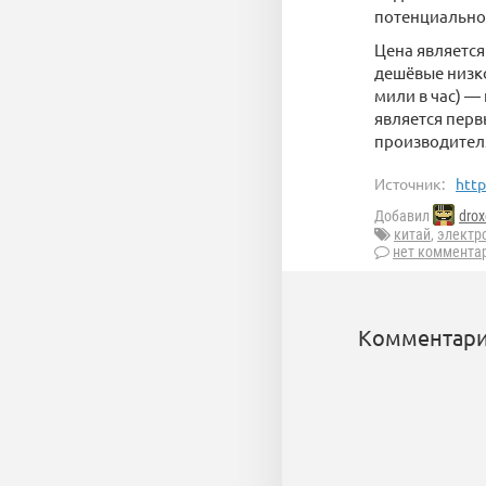
потенциальном
Цена является
дешёвые низко
мили в час) —
является перв
производител
Источник:
http
Добавил
drox
китай
,
электр
нет коммента
Комментари