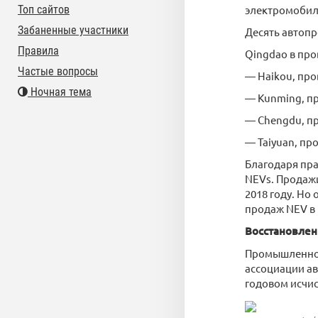
Топ сайтов
электромобил
Забаненные участники
Десять автопр
Правила
Qingdao в пр
Частые вопросы
— Haikou, про
Ночная тема
— Kunming, п
— Chengdu, п
— Taiyuan, пр
Благодаря пр
NEVs. Продажи
2018 году. Но
продаж NEV в 
Восстановлен
Промышленнос
ассоциации ав
годовом исчис