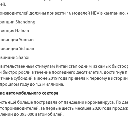
ей.
оизводителей должны привезти 16 моделей NEV в кампанию, к
овинции Shandong
винция Hainan
ровинция Yunnan
ровинция Sichuan
овинции Shanxi
авительственным стимулам Китай стал одним из самых быстро
 быстро росли в течение последнего десятилетия, достигнув п
 отмена субсидий в июне 2019 года привела к первому в истор
прошлом году до 1,2 миллиона.
ие автомобильного сектора
ть ещё больше пострадала от пандемии коронавируса. По д
топроизводителей, за первые шесть месяцев 2020 года продаж
лении до 393 000 автомобилей.