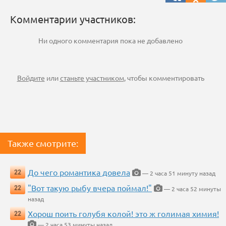
Комментарии участников:
Ни одного комментария пока не добавлено
Войдите
или
станьте участником
, чтобы комментировать
Также смотрите:
До чего романтика довела
22
— 2 часа 51 минуту назад
"Вот такую рыбу вчера поймал!"
22
— 2 часа 52 минуты
назад
Хорош поить голубя колой! это ж голимая химия!
22
— 2 часа 53 минуты назад