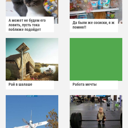
А может не будем его
Да были же сосиски, я ж
ловить, пусть тока
помню!!
поближе подойдет
Рай в шалаше
Работа мечты