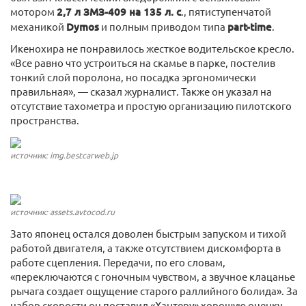
мотором
2,7 л ЗМЗ-409 на 135 л. с
., пятиступенчатой
механикой
Dymos
и полным приводом типа
part-time
.
Икенохира не понравилось жесткое водительское кресло.
«Все равно что устроиться на скамье в парке, постелив
тонкий слой поролона, но посадка эргономически
правильная», — сказал журналист. Также он указал на
отсутствие тахометра и простую организацию пилотского
пространства.
источник: img.bestcarweb.jp
источник: assets.avtocod.ru
Зато японец остался доволен быстрым запуском и тихой
работой двигателя, а также отсутствием дискомфорта в
работе сцепления. Передачи, по его словам,
«переключаются с гоночным чувством, а звучное клацанье
рычага создает ощущение старого раллийного болида». За
набор скорости он поставил «Хантеру» хорошую оценку.