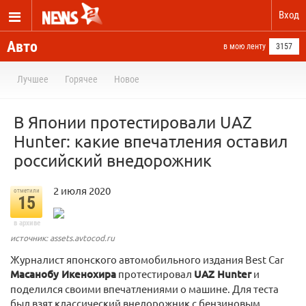
Вход
Авто
в мою ленту
3157
Лучшее
Горячее
Новое
В Японии протестировали UAZ
Hunter: какие впечатления оставил
российский внедорожник
2 июля 2020
отметили
15
в архиве
источник: assets.avtocod.ru
Журналист японского автомобильного издания Best Car
Масанобу Икенохира
протестировал
UAZ Hunter
и
поделился своими впечатлениями о машине. Для теста
был взят классический внедорожник с бензиновым