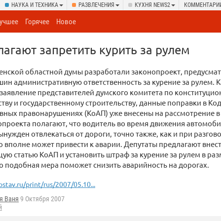
НАУКА И ТЕХНИКА
РАЗВЛЕЧЕНИЯ
КУХНЯ NEWS2
КОММЕНТАРИ
учшее
Горячее
Новое
лагают запретить курить за рулем
енской областной думы разработали законопроект, предусм
ин административную ответственность за курение за рулем. К
 заявление представителей думского комитета по конституци
тву и государственному строительству, данные поправки в Код
ных правонарушениях (КоАП) уже внесены на рассмотрение в 
проекта полагают, что водитель во время движения автомобил
ынужден отвлекаться от дороги, точно также, как и при разго
то вполне может привести к аварии. Депутаты предлагают внес
ую статью КоАП и установить штраф за курение за рулем в раз
о подобная мера поможет снизить аварийность на дорогах.
ostav.ru/print/rus/2007/05.10...
я Ваня
9 Октября 2007
й