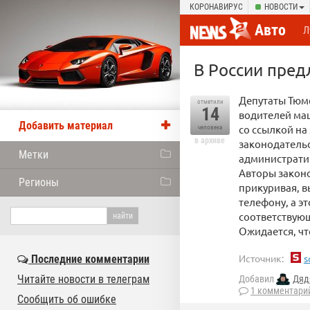
КОРОНАВИРУС
НОВОСТИ
Авто
Л
В России пред
Депутаты Тюм
отметили
14
водителей маш
Добавить материал
со ссылкой на
человека
в архиве
законодательс
Метки
административ
Авторы законо
Регионы
прикуривая, в
телефону, а э
соответствующ
Ожидается, чт
Источник:
s
Последние комментарии
Читайте новости в телеграм
Добавил
Дяд
1 комментари
Сообщить об ошибке