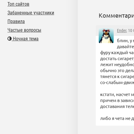
Топ сайтов
Забаненные участники
Комментари
Правила
Частые вопросы
Ender
, 10
Ночная тема
блин, у
давайте
фуру каждый час
достать сигарет
лежит неудобно
обычно это дел
тянется к сига
со-слабым-дви
кстати, насчет 
причем в зависи
доставания теле
либо я чета не