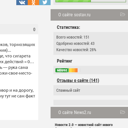
О сайте sostav.ru
Статистика:
0
Всего новостей: 151
Одобрено новостей: 43
иков, тормозящих
ия)...
Качество новостей: 28%
е, что сигарета
Рейтинг
их действий = 0…
ь — рука сама
ожи-свое-место-
Отзывы о сайте (141)
вор и на дорогу,
Спамный сайт
у тут не сам факт
О сайте News2.ru
Новости 2.0 — новостной сайт нового