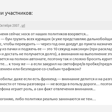
и участников:
 Октября 2007 ,
url
 меня сейчас моск от наших политиков взорвется...
 — бум грузить всех курящих (я уже представляю дальнобойщ
, чтобы перекурить — через год они доедут до пункта назначен
у из пачки и поджечь ее — это 10 секунд максимум (при расклад
 и достать не получается долго), а внимания на выполнение эт
ается на полном автомате, поэтому так и сложно бросить курит
рете… к тому же — а если закурил на светофоре/в пробке/предл
жением-или-безлюдное-со-слабым-трафиком?
мобилы: даже если есть фрихенд — внимание делится и на разго
мости от темы разговора — не всегда в пользу дороги… поэтом
фона играет роль, а сам факт отвлечения внимания...
 догоняю, либо политики реально занимаются не тем…