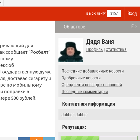
И
Вход
в мою ленту
3157
Об авторе
Дядя Ваня
атривающий для
Профиль
|
Статистика
ак сообщает "Росбалт"
онному
екс об
Государственную думу.
Последние добавленные новости
я, доставая сигарету и
Одобренные новости
воре по мобильному
Френдлента последних новостей
ти поправки в
Последние комментарии
мере 500 рублей.
Контактная информация
Jabber: Jabber
Репутация: