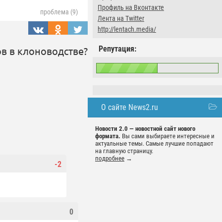
Профиль на Вконтакте
проблема (9)
Лента на Twitter
http://lentach.media/
Репутация:
в в клоноводстве?
О сайте News2.ru
Новости 2.0 — новостной сайт нового
формата.
Вы сами выбираете интересные и
актуальные темы. Самые лучшие попадают
на главную страницу.
подробнее
→
-2
0