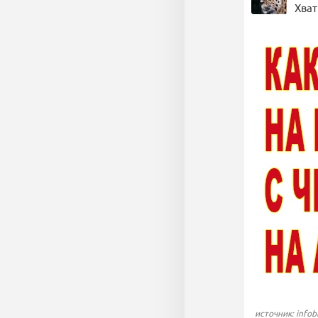
Хват
источник: infobi