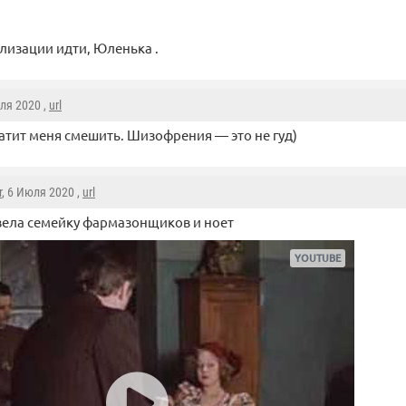
илизации идти, Юленька .
юля 2020 ,
url
атит меня смешить. Шизофрения — это не гуд)
r
, 6 Июля 2020 ,
url
ела семейку фармазонщиков и ноет