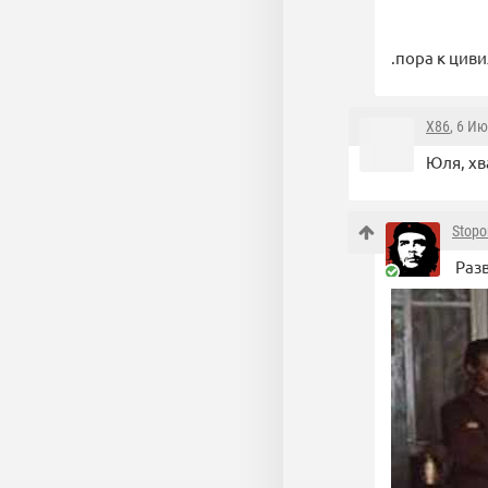
.пора к цив
X86
, 6 И
Юля, хв
Stopo
Разв