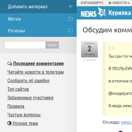
КОРОНАВИРУС
НОВОСТИ
Добавить материал
Курилка
Метки
Обсудим комм
Регионы
отметили
2
человека
Ты сам то 
в архиве
Последние комментарии
Я ПОЛЬЗУ
Читайте новости в телеграм
Сообщить об ошибке
в отличие о
Топ сайтов
@модерат
Забаненные участники
А ведь нек
Правила
Частые вопросы
Отсюда:
news
Ночная тема