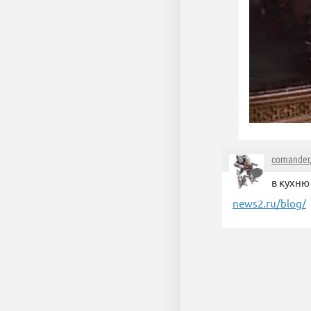
comander
в кухню
news2.ru/blog/