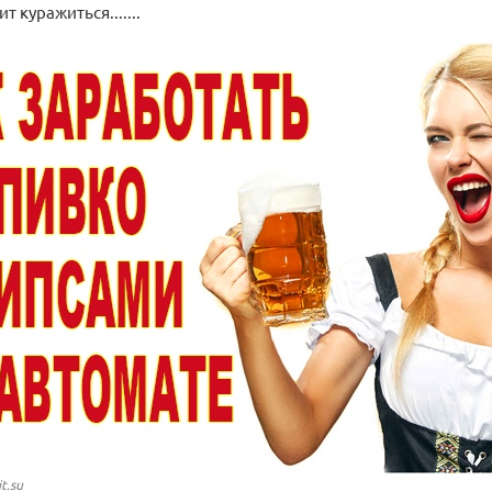
ит куражиться.......
t.su