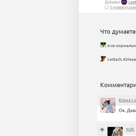
Добавил
Len
5 комментари
Что думаете
я не нормальны
Lentach, Юлька 
Комментари
Юлька с 
Ок. Дав
truth
,