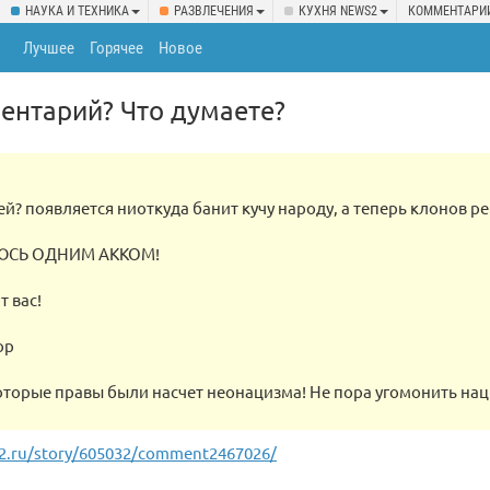
НАУКА И ТЕХНИКА
РАЗВЛЕЧЕНИЯ
КУХНЯ NEWS2
КОММЕНТАРИ
Лучшее
Горячее
Новое
ентарий? Что думаете?
чей? появляется ниоткуда банит кучу народу, а теперь клонов р
ЮСЬ ОДНИМ АККОМ!
т вас!
ор
оторые правы были насчет неонацизма! Не пора угомонить нац
2.ru/story/605032/comment2467026/