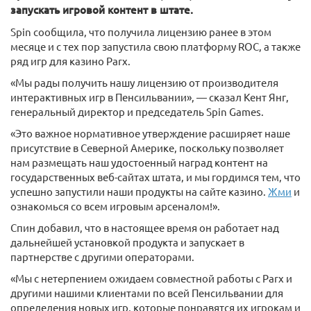
запускать игровой контент в штате.
Spin сообщила, что получила лицензию ранее в этом
месяце и с тех пор запустила свою платформу ROC, а также
ряд игр для казино Parx.
«Мы рады получить нашу лицензию от производителя
интерактивных игр в Пенсильвании», — сказал Кент Янг,
генеральный директор и председатель Spin Games.
«Это важное нормативное утверждение расширяет наше
присутствие в Северной Америке, поскольку позволяет
нам размещать наш удостоенный наград контент на
государственных веб-сайтах штата, и мы гордимся тем, что
успешно запустили наши продукты на сайте казино.
Жми
и
ознакомься со всем игровым арсеналом!».
Спин добавил, что в настоящее время он работает над
дальнейшей установкой продукта и запускает в
партнерстве с другими операторами.
«Мы с нетерпением ожидаем совместной работы с Parx и
другими нашими клиентами по всей Пенсильвании для
определения новых игр, которые понравятся их игрокам и