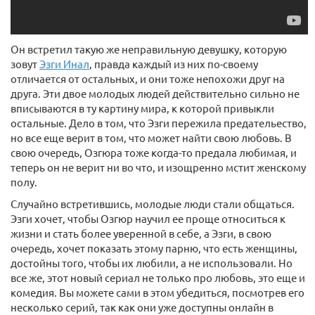
Он встретил такую же неправильную девушку, которую
зовут
Эзги Инал
, правда каждый из них по-своему
отличается от остальных, и они тоже непохожи друг на
друга. Эти двое молодых людей действительно сильно не
вписываются в ту картину мира, к которой привыкли
остальные. Дело в том, что Эзги пережила предательество,
но все еще верит в том, что может найти свою любовь. В
свою очередь, Озгюра тоже когда-то предала любимая, и
теперь он не верит ни во что, и изощренно мстит женскому
полу.
Случайно встретившись, молодые люди стали общаться.
Эзги хочет, чтобы Озгюр научил ее проще относиться к
жизни и стать более уверенной в себе, а Эзги, в свою
очередь, хочет показать этому парню, что есть женщины,
достойны того, чтобы их любили, а не использовали. Но
все же, этот новый сериал не только про любовь, это еще и
комедия. Вы можете сами в этом убедиться, посмотрев его
несколько серий, так как они уже доступны онлайн в