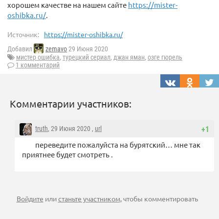
хорошем качестве на нашем сайте
https://mister-
oshibka.ru/
.
Источник:
https://mister-oshibka.ru/
Добавил
zemavo
29 Июня 2020
мистер ошибка
,
турецкий сериал
,
джан яман
,
озге гюрель
1 комментарий
Комментарии участников:
truth
, 29 Июня 2020 ,
url
+1
переведите пожалуйста на бурятский… мне так
приятнее будет смотреть .
Войдите
или
станьте участником
, чтобы комментировать