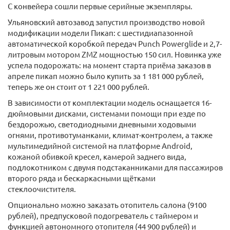
С конвейера сошли первые серийные экземпляры.
Ульяновский автозавод запустил производство новой
модификации модели Пикап: с шестидиапазонной
автоматической коробкой передач Punch Powerglide и 2,7-
литровым мотором ZMZ мощностью 150 сил. Новинка уже
успела подорожать: на момент старта приёма заказов в
апреле пикап можно было купить за 1 181 000 рублей,
теперь же он стоит от 1 221 000 рублей.
В зависимости от комплектации модель оснащается 16-
дюймовыми дисками, системами помощи при езде по
бездорожью, светодиодными дневными ходовыми
огнями, противотуманками, климат-контролем, а также
мультимедийной системой на платформе Android,
кожаной обивкой кресел, камерой заднего вида,
подлокотником с двумя подстаканниками для пассажиров
второго ряда и бескаркасными щётками
стеклоочистителя.
Опционально можно заказать отопитель салона (9100
рублей), предпусковой подогреватель с таймером и
функцией автономного отопителя (44 900 рублей) и