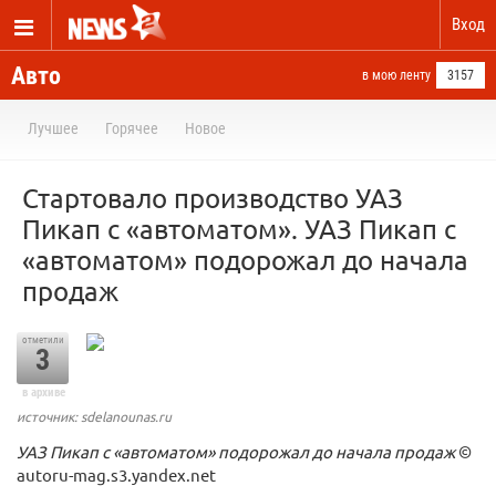
Вход
Авто
в мою ленту
3157
Лучшее
Горячее
Новое
Стартовало производство УАЗ
Пикап с «автоматом». УАЗ Пикап с
«автоматом» подорожал до начала
продаж
отметили
3
в архиве
источник: sdelanounas.ru
УАЗ Пикап с «автоматом» подорожал до начала продаж
©
autoru-mag.s3.yandex.net