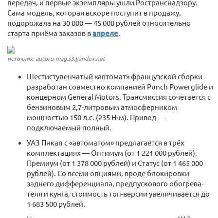
передач, и первые экземпляры ушли Ространснадзору.
Сама модель, которая вскоре поступит в продажу,
подорожала на 30 000 — 45 000 рублей относительно
старта приёма заказов в
апреле
.
источник: autoru-mag.s3.yandex.net
Шестиступенчатый «автомат» француз­ской сборки
разрабо­тан совместно компанией Punch Powerglide и
концерном General Motors. Трансмиссия сочетается с
бензиновым 2,7-литровым атмосферником
мощностью 150 л.с. (235 Н·м). Привод —
подключаемый полный.
УАЗ Пикап с «автоматом» предлагается в трёх
комплектациях — Оптимум (от 1 221 000 рублей),
Премиум (от 1 378 000 рублей) и Статус (от 1 465 000
рублей). Со всеми опциями, вроде блокировки
заднего диффе­ренциала, предпускового обогрева­
теля и кунга, стоимость топ-версии увеличивается до
1 683 500 рублей.