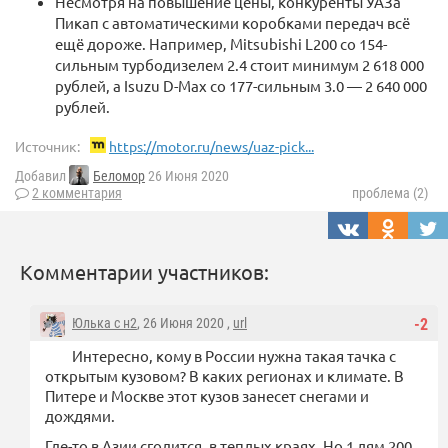
Несмотря на повышение цены, конкуренты УАЗа
Пикап с автоматическими коробками передач всё
ещё дороже. Например, Mitsubishi L200 со 154-
сильным турбодизелем 2.4 стоит минимум 2 618 000
рублей, а Isuzu D-Max со 177-сильным 3.0 — 2 640 000
рублей.
Источник:
https://motor.ru/news/uaz-pick...
Добавил
Беломор
26 Июня 2020
2 комментария
проблема (2)
Комментарии участников:
Юлька с н2
, 26 Июня 2020 ,
url
-2
Интересно, кому в России нужна такая тачка с
открытым кузовом? В каких регионах и климате. В
Питере и Москве этот кузов занесет снегами и
дождями.
Где-то в Азии сгодится, в теплых краях. Но 1 лям 200