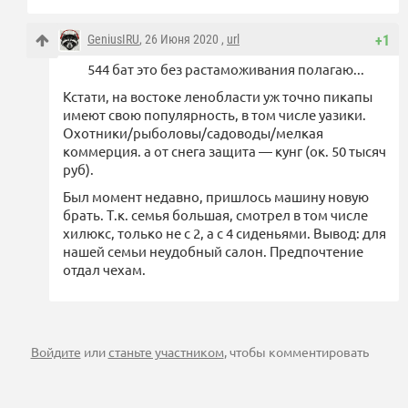
GeniusIRU
, 26 Июня 2020 ,
url
+1
544 бат это без растаможивания полагаю...
Кстати, на востоке ленобласти уж точно пикапы
имеют свою популярность, в том числе уазики.
Охотники/рыболовы/садоводы/мелкая
коммерция. а от снега защита — кунг (ок. 50 тысяч
руб).
Был момент недавно, пришлось машину новую
брать. Т.к. семья большая, смотрел в том числе
хилюкс, только не с 2, а с 4 сиденьями. Вывод: для
нашей семьи неудобный салон. Предпочтение
отдал чехам.
Войдите
или
станьте участником
, чтобы комментировать