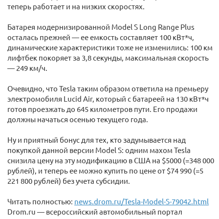
теперь работает и на низких скоростях.
Батарея модернизированной Model S Long Range Plus
осталась прежней — ее емкость составляет 100 кВт*ч,
динамические характеристики тоже не изменились: 100 км
лифтбек покоряет за 3,8 секунды, максимальная скорость
— 249 км/ч.
Очевидно, что Tesla таким образом ответила на премьеру
электромобиля Lucid Air, который с батареей на 130 кВт*ч
готов проезжать до 645 километров пути. Его продажи
должны начаться осенью текущего года.
Ну и приятный бонус для тех, кто задумывается над
покупкой данной версии Model S: одним махом Tesla
снизила цену на эту модификацию в США на $5000 (=348 000
рублей), и теперь ее можно купить по цене от $74 990 (=5
221 800 рублей) без учета субсидии.
Читать полностью:
news.drom.ru/Tesla-Model-S-79042.html
Drom.ru — всероссийский автомобильный портал