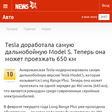
Вход
Авто
в мою ленту
3157
Лучшее
Горячее
Новое
Tesla доработала самую
дальнобойную Model S. Теперь она
может проезжать 650 км
Американская Tesla модернизировала самую
отметили
10
дальнобойную версию Tesla Model S, которая
называется Long Range Plus. Теперь она может
в архиве
проезжать на одной зарядке до 402 миль (643 км),
что является рекордом среди современных серийных
электромобилей.
В феврале текущего года Long Range Plus уже проходила
обновление — ее запас хода тогда был увеличен до 391