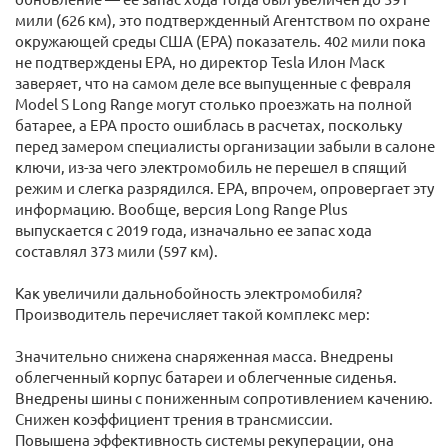
мили (626 км), это подтвержденный Агентством по охране
окружающей среды США (EPA) показатель. 402 мили пока
не подтверждены EPA, но директор Tesla Илон Маск
заверяет, что на самом деле все выпущенные с февраля
Model S Long Range могут столько проезжать на полной
батарее, а EPA просто ошиблась в расчетах, поскольку
перед замером специалисты организации забыли в салоне
ключи, из-за чего электромобиль не перешел в спящий
режим и слегка разрядился. EPA, впрочем, опровергает эту
информацию. Вообще, версия Long Range Plus
выпускается с 2019 года, изначально ее запас хода
составлял 373 мили (597 км).
Как увеличили дальнобойность электромобиля?
Производитель перечисляет такой комплекс мер:
Значительно снижена снаряженная масса. Внедрены
облегченный корпус батареи и облегченные сиденья.
Внедрены шины с пониженным сопротивлением качению.
Снижен коэффициент трения в трансмиссии.
Повышена эффективность системы рекуперации, она