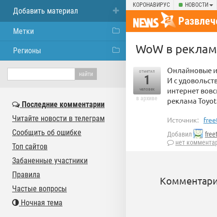
КОРОНАВИРУС
НОВОСТИ
Добавить материал
Развлеч
Метки
WoW в реклам
Регионы
Онлайновые иг
отметил
1
И с удовольст
интернет вовс
человек
в архиве
реклама Toyot
Последние комментарии
Читайте новости в телеграм
Источник:
free
Сообщить об ошибке
Добавил
free
нет коммента
Топ сайтов
Забаненные участники
Правила
Комментари
Частые вопросы
Ночная тема