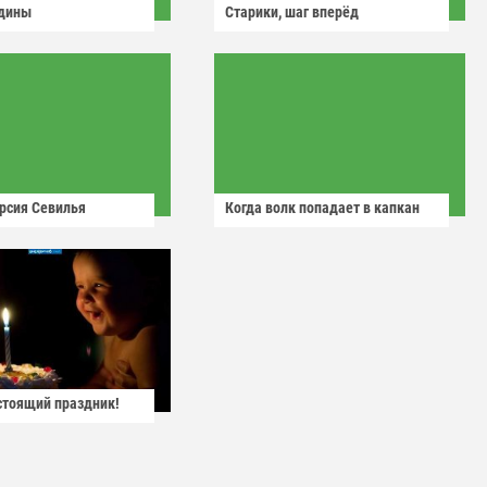
одины
Старики, шаг вперёд
рсия Севилья
Когда волк попадает в капкан
астоящий праздник!