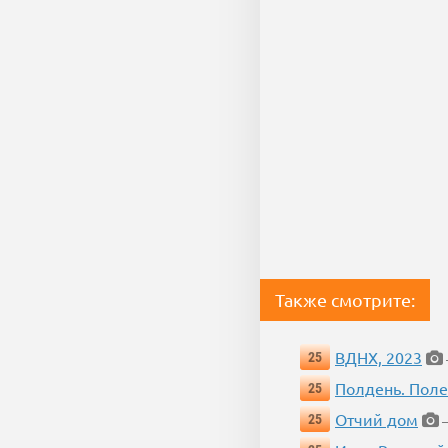
Также смотрите:
ВДНХ, 2023
25
Полдень. Пол
25
Отчий дом
25
—