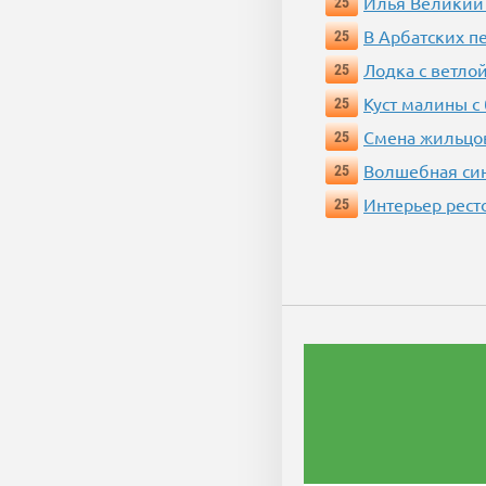
Илья Великий
25
В Арбатских п
25
Лодка с ветло
25
Куст малины с
25
Смена жильцо
25
Волшебная си
25
Интерьер рест
25