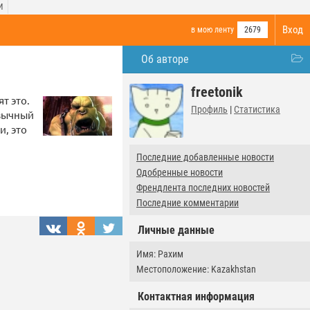
И
Вход
в мою ленту
2679
Об авторе
freetonik
т это.
Профиль
|
Статистика
язычный
и, это
Последние добавленные новости
Одобренные новости
Френдлента последних новостей
Последние комментарии
Личные данные
Имя: Рахим
Местоположение: Kazakhstan
Контактная информация