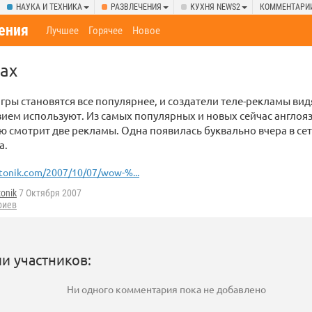
НАУКА И ТЕХНИКА
РАЗВЛЕЧЕНИЯ
КУХНЯ NEWS2
КОММЕНТАРИ
ения
Лучшее
Горячее
Новое
ах
ры становятся все популярнее, и создатели теле-рекламы видя
вием используют. Из самых популярных и новых сейчас англо
ю смотрит две рекламы. Одна появилась буквально вчера в сет
a.
tonik.com/2007/10/07/wow-%...
tonik
7 Октября 2007
риев
и участников:
Ни одного комментария пока не добавлено