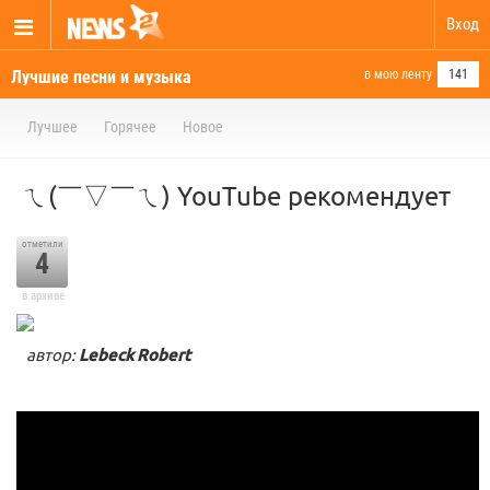
Вход
Лучшие песни и музыка
в мою ленту
141
Лучшее
Горячее
Новое
ㄟ(￣▽￣ㄟ) YouTube рекомендует
отметили
4
в архиве
автор:
Lebeck Robert