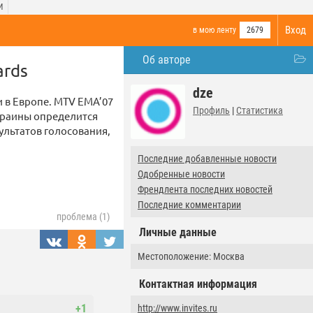
И
Вход
в мою ленту
2679
Об авторе
ards
dze
 в Европе. MTV EMA’07
Профиль
|
Статистика
Украины определится
ультатов голосования,
Последние добавленные новости
Одобренные новости
Френдлента последних новостей
Последние комментарии
проблема (1)
Личные данные
Местоположение: Москва
Контактная информация
+1
http://www.invites.ru