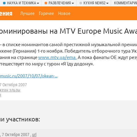
НАУКА И ТЕХНИКА
РАЗВЛЕЧЕНИЯ
КУХНЯ NEWS2
КОММЕНТАРИ
ения
Лучшее
Горячее
Новое
оминированы на MTV Europe Music Aw
 в списке номинантов самой престижной музыкальной премии
хене (Германия) 1-го ноября. Победитель отборочного тура 
ания на странице
www.mtv.ua/ema.
А пока фанаты ОЕ ждут рез
тешествует по миру с туром «Я їду додому».
music.ru/2007/10/07/okean-...
7 Октября 2007
кеан эльзы
я
и участников:
, 7 Октября 2007 ,
url