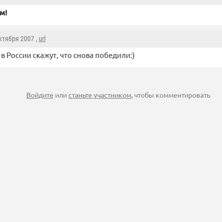
м!
Октября 2007 ,
url
 в России скажут, что снова победили:)
Войдите
или
станьте участником
, чтобы комментировать