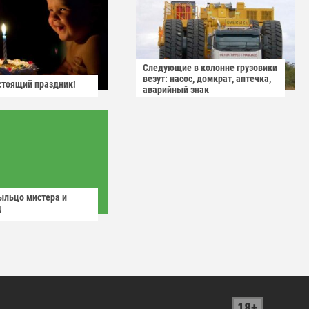
Следующие в колонне грузовики
везут: насос, домкрат, аптечка,
астоящий праздник!
аварийный знак
ыльцо мистера и
д
18+