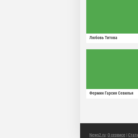
Любовь Титова
Фермин Гарсия Севилья
News2.ru
:
О сервисе
|
Стат