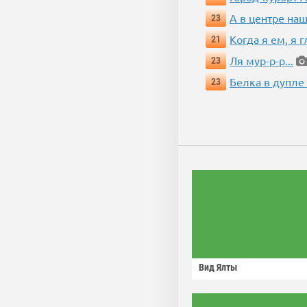
А в центре наш
23
Когда я ем, я 
21
Ля мур-р-р...
23
Белка в дупле
23
Вид Ялты