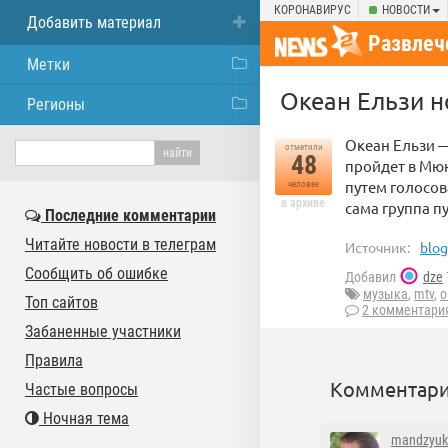
КОРОНАВИРУС
НОВОСТИ
Добавить материал
Развлеч
Метки
Океан Ельзи н
Регионы
Океан Ельзи —
отметили
48
пройдет в Мюн
путем голосов
человек
в архиве
сама группа пу
Последние комментарии
Читайте новости в телеграм
Источник:
blog
Сообщить об ошибке
Добавил
dze
музыка
,
mtv
,
о
Топ сайтов
2 комментари
Забаненные участники
Правила
Комментари
Частые вопросы
Ночная тема
mandzyuk