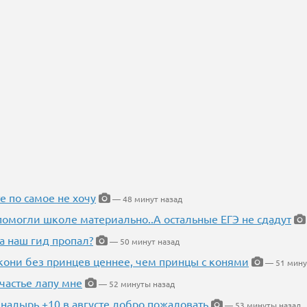
е по самое не хочу
— 48 минут назад
помогли школе материально..А остальные ЕГЭ не сдадут
а наш гид пропал?
— 50 минут назад
кони без принцев ценнее, чем принцы с конями
— 51 мину
частье лапу мне
— 52 минуты назад
Анадырь +10 в августе добро пожаловать
— 53 минуты назад