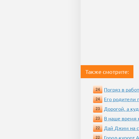
Также смотрите:
Погряз в работ
24
Его родители 
24
Дорогой, а куд
23
В наше время 
23
Дай Джим на с
22
Город-курорт 
22