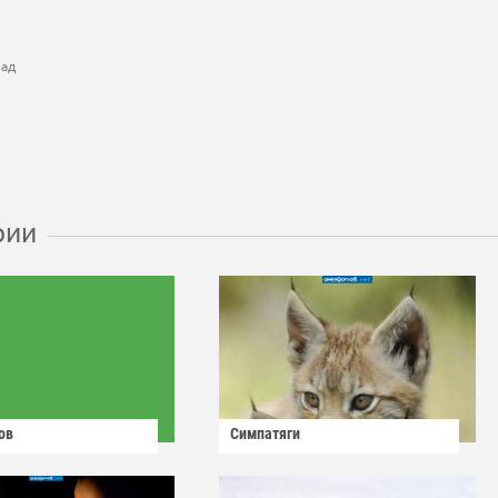
зад
рии
ов
Симпатяги