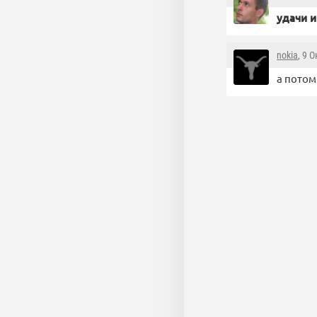
удачи и
nokia
, 9 
а потом