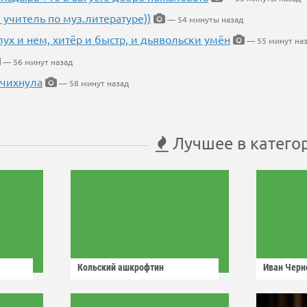
 учитель по муз.литературе))
— 54 минуты назад
глух и нем, хитёр и быстр, и дьявольски умён
— 55 минут на
— 56 минут назад
 чихнула
— 58 минут назад
Лучшее в катего
Кольский ашкрофтин
Иван Черн