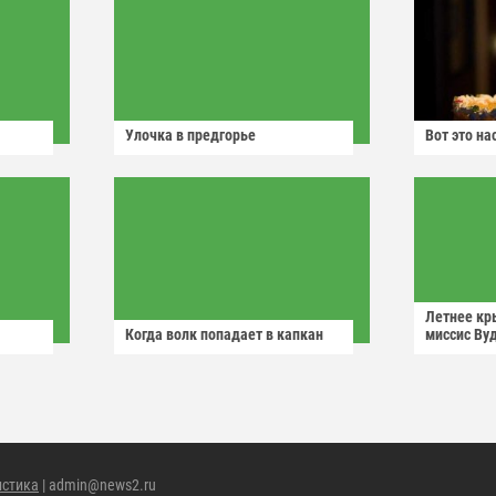
Улочка в предгорье
Вот это н
Летнее кр
Когда волк попадает в капкан
миссис Ву
истика
| admin@news2.ru