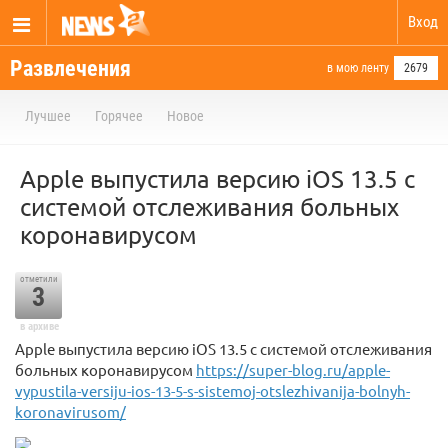
Вход
Развлечения
в мою ленту
2679
Лучшее
Горячее
Новое
Apple выпустила версию iOS 13.5 с
системой отслеживания больных
коронавирусом
отметили
3
в архиве
Apple выпустила версию iOS 13.5 с системой отслеживания
больных коронавирусом
https://super-blog.ru/apple-
vypustila-versiju-ios-13-5-s-sistemoj-otslezhivanija-bolnyh-
koronavirusom/