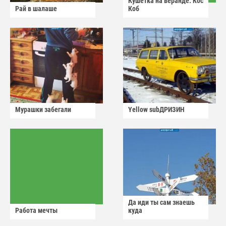
Кушетка на веранде. Кос
Рай в шалаше
Коб
Мурашки забегали
Yellow subДРИЗИН
Да иди ты сам знаешь
Работа мечты
куда