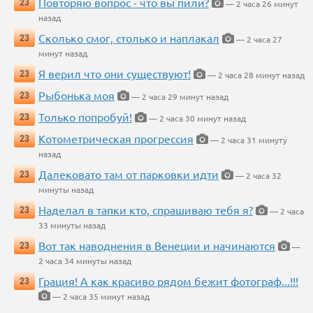
Повторяю вопрос - что вы пили?
23
— 2 часа 26 минут
назад
Сколько смог, столько и наплакал
23
— 2 часа 27
минут назад
Я верил что они существуют!
23
— 2 часа 28 минут назад
Рыбонька моя
23
— 2 часа 29 минут назад
Только попробуй!
23
— 2 часа 30 минут назад
Котометрическая прогрессия
23
— 2 часа 31 минуту
назад
Далековато там от парковки идти
23
— 2 часа 32
минуты назад
Наделал в тапки кто, спрашиваю тебя я?
23
— 2 часа
33 минуты назад
Вот так наводнения в Венеции и начинаются
23
—
2 часа 34 минуты назад
Грация! А как красиво рядом бежит фотограф...!!!
23
— 2 часа 35 минут назад