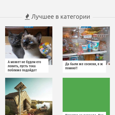
Лучшее в категории
А может не будем его
Да были же сосиски, я ж
ловить, пусть тока
помню!!
поближе подойдет