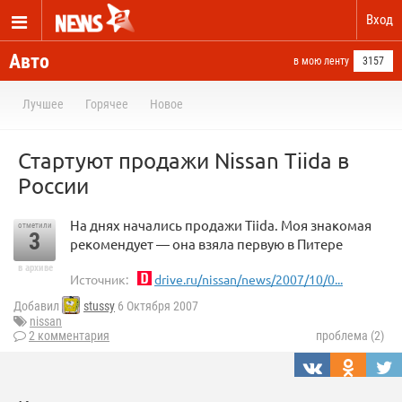
Вход
Авто
в мою ленту
3157
Лучшее
Горячее
Новое
Стартуют продажи Nissan Tiida в
России
На днях начались продажи Tiida. Моя знакомая
отметили
3
рекомендует — она взяла первую в Питере
в архиве
Источник:
drive.ru/nissan/news/2007/10/0...
Добавил
stussy
6 Октября 2007
nissan
2 комментария
проблема (2)