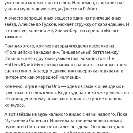
уже нашли множество отсылок. Например, в вокалистке
узнали мультяшную звезду Джессику Рэббит.
А вместо запрещённых веществ один из приглашённых
звёзд, Александр Гудков, нюхает стружку от карандашей. И
готовит её, конечно же, Хайзенберг из сериала «Во все
тяжкие».
Помимо этого, комментаторы углядели пасхалки из
«Полицейской академии». Танцевальный баттл между
Ильичом и его другом-музыкантом, вокалистом The
Hatters Юрий Музыченко можно сравнить со множеством
сцен из кино. А заодно движения наверняка подхватят в
интернете как очередной челлендж.
Конечно, игра в карты Uno — одна из самых очевидных и
грустных отсылок клипа. Ведь судьба трека уже решена: на
«Евровидение» ему помешают попасть строгие правила
конкурса.
А вот звёзды из музыкального видео с нами надолго. Пока
Музыченко борется с Ильичом за танцевальный олимп,
пухляш из Uno тоже не остался без дела. Он показал, как
проводит самоизоляцию — не без помощи других