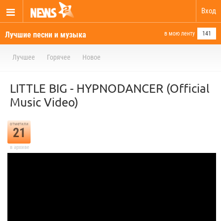
Вход
Лучшие песни и музыка
в мою ленту
141
Лучшее
Горячее
Новое
LITTLE BIG - HYPNODANCER (Official
Music Video)
отметили
21
в архиве