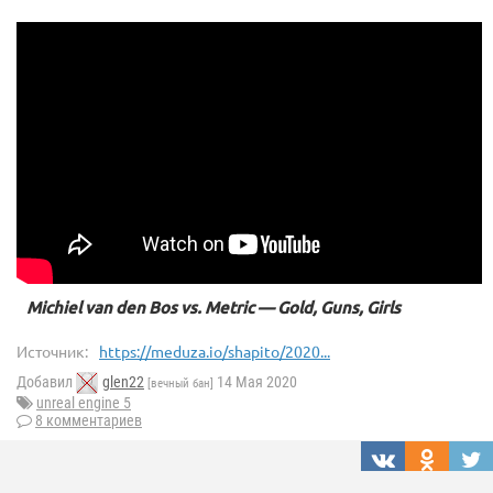
Michiel van den Bos vs. Metric — Gold, Guns, Girls
Источник:
https://meduza.io/shapito/2020...
Добавил
glen22
14 Мая 2020
[вечный бан]
unreal engine 5
8 комментариев