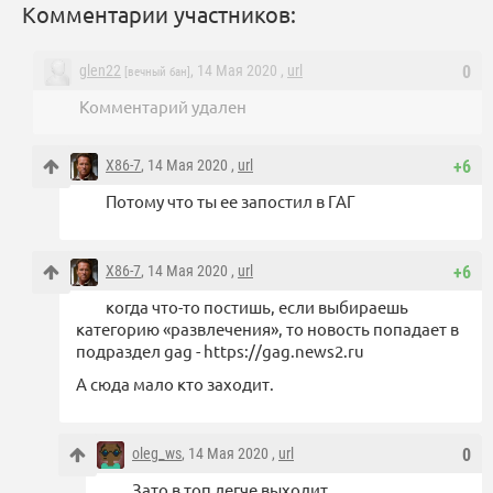
Комментарии участников:
glen22
, 14 Мая 2020 ,
url
0
[вечный бан]
Комментарий удален
X86-7
, 14 Мая 2020 ,
url
+6
Потому что ты ее запостил в ГАГ
X86-7
, 14 Мая 2020 ,
url
+6
когда что-то постишь, если выбираешь
категорию «развлечения», то новость попадает в
подраздел gag - https://gag.news2.ru
А сюда мало кто заходит.
oleg_ws
, 14 Мая 2020 ,
url
0
Зато в топ легче выходит