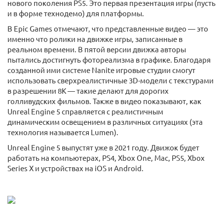
нового поколения PS5. Это первая презентация игры (пусть
и в форме технодемо) для платформы.
В Epic Games отмечают, что представленные видео — это
именно что ролики на движке игры, записанные в
реальном времени. В пятой версии движка авторы
пытались достигнуть фотореализма в графике. Благодаря
созданной ими системе Nanite игровые студии смогут
использовать сверхреалистичные 3D-модели с текстурами
в разрешении 8K — такие делают для дорогих
голливудских фильмов. Также в видео показывают, как
Unreal Engine 5 справляется с реалистичным
динамическим освещением в различных ситуациях (эта
технология называется Lumen).
Unreal Engine 5 выпустят уже в 2021 году. Движок будет
работать на компьютерах, PS4, Xbox One, Mac, PS5, Xbox
Series X и устройствах на iOS и Android.