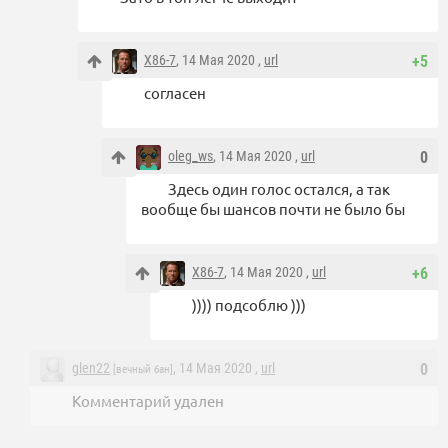
X86-7
, 14 Мая 2020 ,
url
+5
согласен
oleg_ws
, 14 Мая 2020 ,
url
0
Здесь один голос остался, а так
вообще бы шансов почти не было бы
X86-7
, 14 Мая 2020 ,
url
+6
)))) подсоблю )))
glen22
, 14 Мая 2020 ,
url
0
[вечный бан]
Комментарий удален