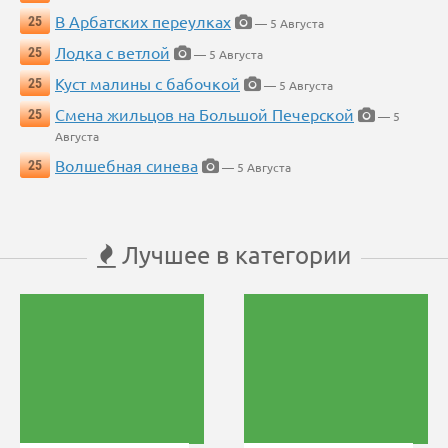
В Арбатских переулках
25
— 5 Августа
Лодка с ветлой
25
— 5 Августа
Куст малины с бабочкой
25
— 5 Августа
Смена жильцов на Большой Печерской
25
— 5
Августа
Волшебная синева
25
— 5 Августа
Лучшее в категории