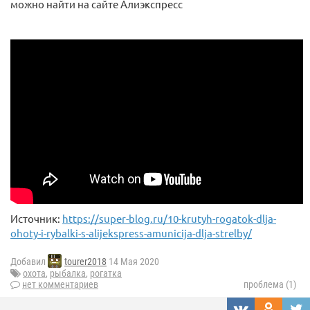
можно найти на сайте Алиэкспресс
Источник:
https://super-blog.ru/10-krutyh-rogatok-dlja-
ohoty-i-rybalki-s-alijekspress-amunicija-dlja-strelby/
Добавил
tourer2018
14 Мая 2020
охота
,
рыбалка
,
рогатка
нет комментариев
проблема (1)