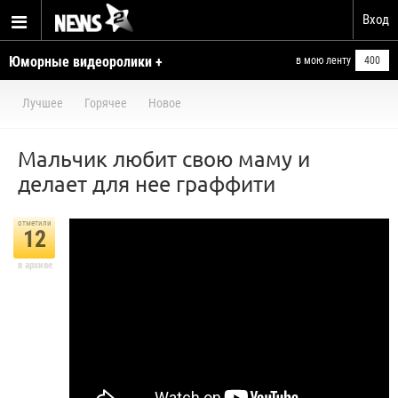
Вход
Юморные видеоролики +
в мою ленту
400
умелые ручки
Лучшее
Горячее
Новое
Мальчик любит свою маму и
делает для нее граффити
отметили
12
в архиве