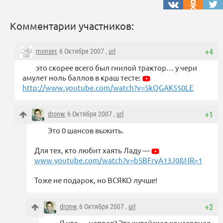
Комментарии участников:
monser
, 6 Октября 2007 ,
url
+4
это скорее всего был гнилой трактор… у чери
амулет ноль баллов в краш тесте:
http://www.youtube.com/watch?v=5kQGAK550LE
dronw
, 6 Октября 2007 ,
url
+1
Это 0 шансов выжить.
Для тех, кто любит хаять Ладу —
www.youtube.com/watch?v=b5BFrvA13J0&NR=1
Тоже не подарок, но ВСЯКО лучше!
dronw
, 6 Октября 2007 ,
url
+2
Я что — неправ? Эта китайская консервная