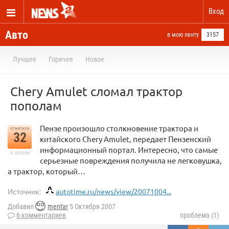
Вход
Авто
в мою ленту
3157
Лучшее
Горячее
Новое
Chery Amulet сломал трактор
пополам
Пензе произошло столкновение трактора и
отметили
32
китайского Chery Amulet, передает Пензенский
информационный портал. Интересно, что самые
в архиве
серьезные повреждения получила не легковушка,
а трактор, который…
Источник:
autotime.ru/news/view/20071004...
Добавил
mentar
5 Октября 2007
6 комментариев
проблема (1)