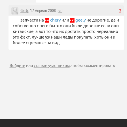
Garty
, 17 Апреля 2008 ,
url
-2
запчасти на
chery
или
geely
не дорогие, да и
собственно с чего бы это они были дорогие если они
китайские, а вот то что их достать просто нереально
это факт. лучше уж наши лады покупать, хоть они и
более стремные на вид.
Войдите
или
станьте участником
, чтобы комментировать