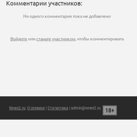
Комментарии участников:
Ни одного комментария пока не добавлено
Войдите
или
станьте участником
, чтобы комментировать
News2.ru
:
О сервисе
|
Статистика
| admin@news2.ru
18+