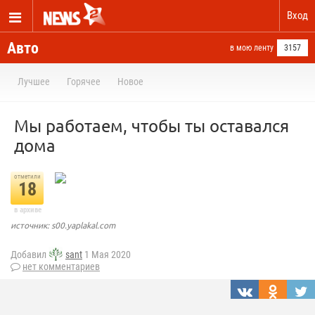
Вход
Авто
в мою ленту
3157
Лучшее
Горячее
Новое
Мы работаем, чтобы ты оставался
дома
отметили
18
в архиве
источник: s00.yaplakal.com
Добавил
sant
1 Мая 2020
нет комментариев