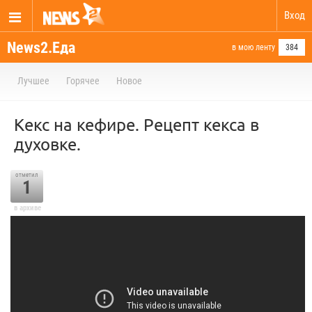
Вход
News2.Еда
в мою ленту
384
Лучшее
Горячее
Новое
Кекс на кефире. Рецепт кекса в
духовке.
отметил
1
в архиве