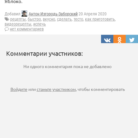
Яблоко.
Добавил
Антон Изгородь-Заборский
20 Апреля 2020
рецепты
,
быстро
,
вкусно
,
сделать
,
тесто
,
как приготовить
,
видеорецепты
,
испечь
нет комментариев
Комментарии участников:
Ни одного комментария пока не добавлено
Войдите
или
станьте участником
, чтобы комментировать