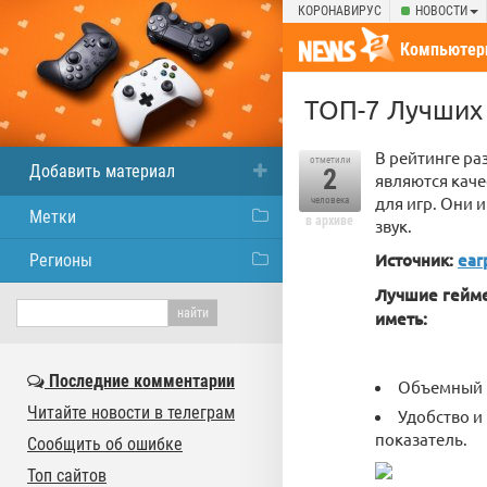
КОРОНАВИРУС
НОВОСТИ
Компьютер
ТОП-7 Лучших 
В рейтинге ра
отметили
Добавить материал
2
являются кач
для игр. Они 
человека
Метки
в архиве
звук.
Источник:
ear
Регионы
Лучшие гейме
иметь:
Последние комментарии
Объемный и
Читайте новости в телеграм
Удобство и
показатель.
Сообщить об ошибке
Топ сайтов