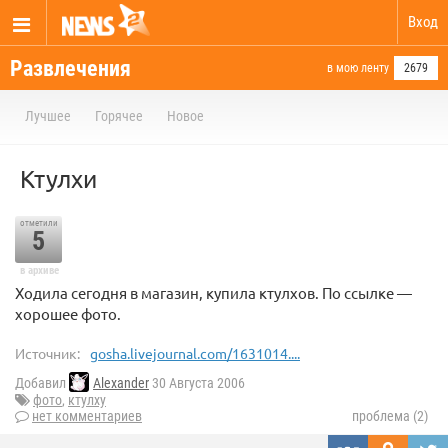
Вход
Развлечения
в мою ленту
2679
Лучшее
Горячее
Новое
Ктулхи
отметили
5
в архиве
Ходила сегодня в магазин, купила ктулхов. По ссылке —
хорошее фото.
Источник:
gosha.livejournal.com/1631014....
Добавил
Alexander
30 Августа 2006
фото
,
ктулху
нет комментариев
проблема (2)