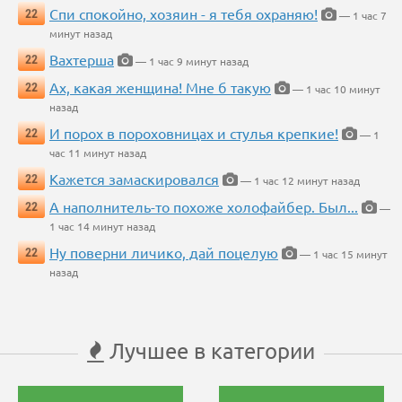
Спи спокойно, хозяин - я тебя охраняю!
22
— 1 час 7
минут назад
Вахтерша
22
— 1 час 9 минут назад
Ах, какая женщина! Мне б такую
22
— 1 час 10 минут
назад
И порох в пороховницах и стулья крепкие!
22
— 1
час 11 минут назад
Кажется замаскировался
22
— 1 час 12 минут назад
А наполнитель-то похоже холофайбер. Был...
22
—
1 час 14 минут назад
Ну поверни личико, дай поцелую
22
— 1 час 15 минут
назад
Лучшее в категории