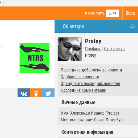
И
Вход
в мою ленту
2679
Об авторе
Protey
.
Профиль
|
Статистика
Protey
Последние добавленные новости
Одобренные новости
Френдлента последних новостей
Последние комментарии
Личные данные
Имя: Александр Иванов (Protey)
Местоположение: Санкт-Петербург
Контактная информация