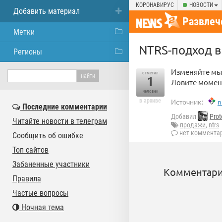
КОРОНАВИРУС
НОВОСТИ
Добавить материал
Развлеч
Метки
NTRS-подход в
Регионы
Изменяйте мыш
отметил
1
Ловите момен
человек
в архиве
Источник:
n
Последние комментарии
Добавил
Prot
Читайте новости в телеграм
продажи
,
ntrs
нет коммента
Сообщить об ошибке
Топ сайтов
Забаненные участники
Комментари
Правила
Частые вопросы
Ночная тема