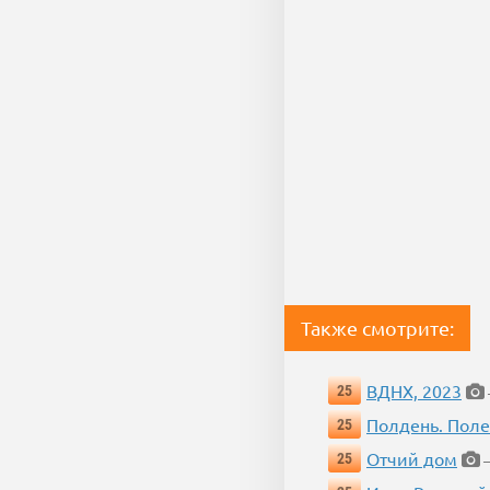
Также смотрите:
ВДНХ, 2023
25
Полдень. Пол
25
Отчий дом
25
—