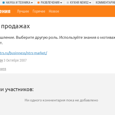
НАУКА И ТЕХНИКА
РАЗВЛЕЧЕНИЯ
КУХНЯ NEWS2
КОММЕНТАРИ
ения
Лучшее
Горячее
Новое
 продажах
ление. Выберите другую роль. Используйте знания о мотивах
т.
trs.ru/businness/ntrs-market/
ey
3 Октября 2007
риев
и участников:
Ни одного комментария пока не добавлено