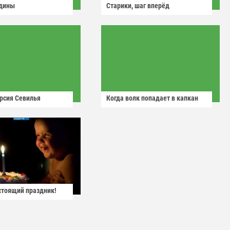
одины
Старики, шаг вперёд
рсия Севилья
Когда волк попадает в капкан
астоящий праздник!