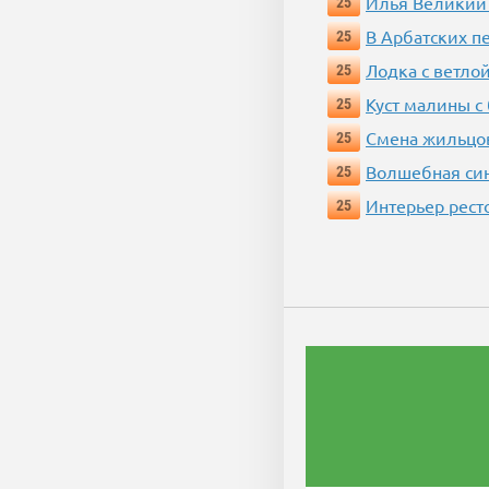
Илья Великий
25
В Арбатских п
25
Лодка с ветло
25
Куст малины с
25
Смена жильцо
25
Волшебная си
25
Интерьер рест
25