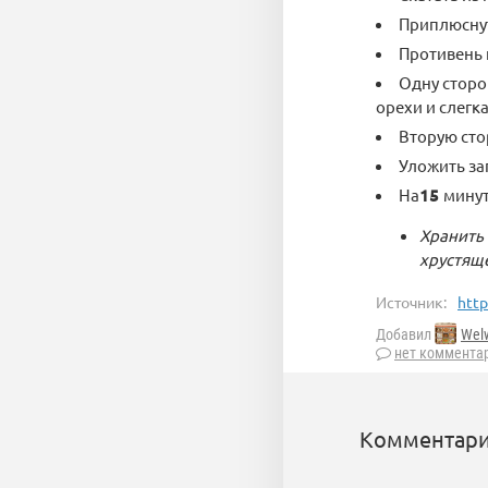
Приплюснут
Противень 
Одну сторо
орехи и слегк
Вторую сто
Уложить за
На
15
минут
Хранить
хрустящ
Источник:
http
Добавил
Wel
нет коммента
Комментари