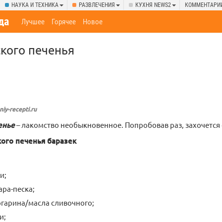
НАУКА И ТЕХНИКА
РАЗВЛЕЧЕНИЯ
КУХНЯ NEWS2
КОММЕНТАРИ
да
Лучшее
Горячее
Новое
кого печенья
iy-recepti.ru
енье
– лакомство необыкновенное. Попробовав раз, захочется о
кого печенья баразек
и;
ара-песка;
гарина/масла сливочного;
и;