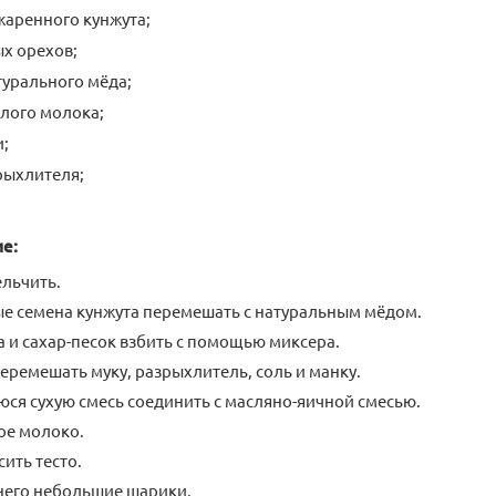
аренного кунжута;
х орехов;
урального мёда;
лого молока;
;
рыхлителя;
е:
льчить.
 семена кунжута перемешать с натуральным мёдом.
а и сахар-песок взбить с помощью миксера.
еремешать муку, разрыхлитель, соль и манку.
ся сухую смесь соединить с масляно-яичной смесью.
ое молоко.
ить тесто.
 него небольшие шарики.