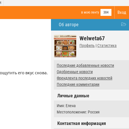
И
Вход
в мою ленту
384
Об авторе
Welweta67
Профиль
|
Статистика
Последние добавленные новости
Одобренные новости
щутить его вкус снова.
Френдлента последних новостей
Последние комментарии
Личные данные
Имя: Елена
Местоположение: Россия
Контактная информация