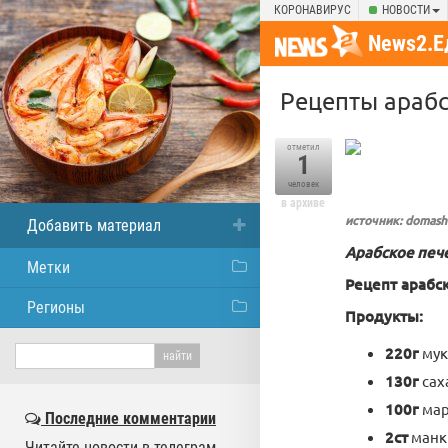
КОРОНАВИРУС
НОВОСТИ
News2.Е
Рецепты арабс
отметил
1
человек
в архиве
источник: domashn
Добавить материал
Арабское печ
Метки
Рецепт арабс
Регионы
Продукты:
220г
мук
130г
сах
100г
мар
Последние комментарии
2ст
манк
Читайте новости в телеграм