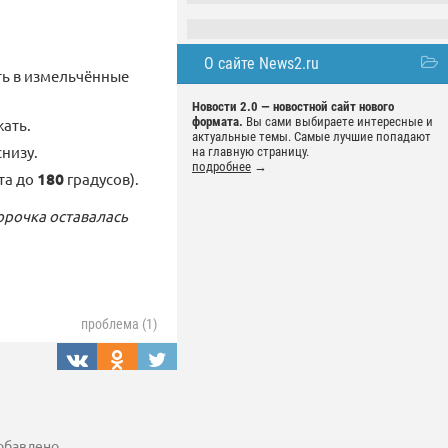
О сайте News2.ru
ь в измельчённые
Новости 2.0 — новостной сайт нового
формата.
Вы сами выбираете интересные и
жать.
актуальные темы. Самые лучшие попадают
снизу.
на главную страницу.
подробнее
→
та до
180
градусов).
орочка оставалась
проблема (1)
добавлено