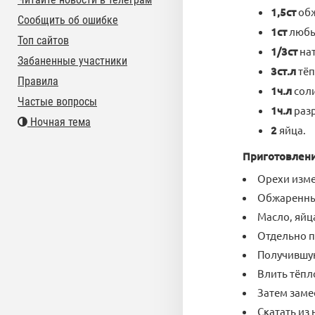
1,5ст
обж
Сообщить об ошибке
1ст
любы
Топ сайтов
1/3ст
нат
Забаненные участники
3ст.л
тёп
Правила
1ч.л
соли
Частые вопросы
1ч.л
раз
Ночная тема
2
яйца.
Приготовлени
Орехи изме
Обжаренные
Масло, яйц
Отдельно п
Получившую
Влить тёпл
Затем замес
Скатать из