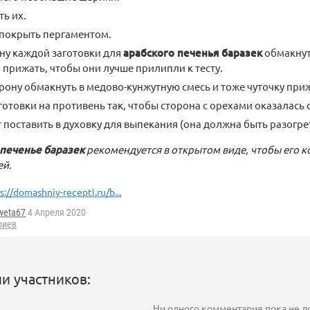
ь их.
покрыть пергаментом.
ну каждой заготовки для
арабского печенья баразек
обмакнут
а прижать, чтобы они лучше прилипли к тесту.
рону обмакнуть в медово-кунжутную смесь и тоже чуточку при
готовки на противень так, чтобы сторона с орехами оказалась 
 поставить в духовку для выпекания (она должна быть разогре
печенье баразек
рекомендуется в открытом виде, чтобы его к
ей.
s://domashniy-recepti.ru/b...
weta67
4 Апреля 2020
риев
и участников:
Ни одного комментария пока не 