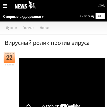
Вход
Юморные видеоролики +
в мою ленту
400
умелые ручки
Лучшее
Горячее
Новое
Вирусный ролик против вируса
отметили
22
в архиве