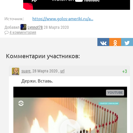
Источник:
https://www.golos-ameriki.ru/a...
Добавил
Lynnot78
28 Марта 2020
4 комментария
Комментарии участников:
suare
, 28 Марта 2020 ,
url
+3
Держи. Вставь.