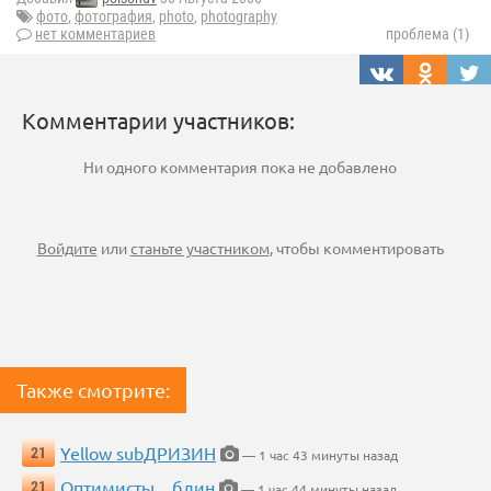
фото
,
фотография
,
photo
,
photography
нет комментариев
проблема (1)
Комментарии участников:
Ни одного комментария пока не добавлено
Войдите
или
станьте участником
, чтобы комментировать
Также смотрите:
Yellow subДРИЗИН
21
— 1 час 43 минуты назад
Оптимисты... блин
21
— 1 час 44 минуты назад