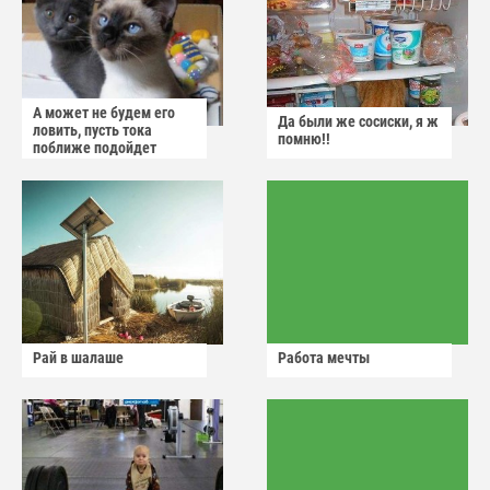
А может не будем его
Да были же сосиски, я ж
ловить, пусть тока
помню!!
поближе подойдет
Рай в шалаше
Работа мечты