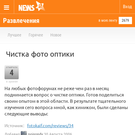
Вход
Развлечения
в мою ленту
2679
Лучшее
Горячее
Новое
Чистка фото оптики
отметили
4
в архиве
На любых фотофорумах не реже чем раз в месяц
поднимается вопрос о чистке оптики. Готов поделиться
своим опытом в этой области. В результате тщательного
изучения сего вопроса мной, как химиком, были сделаны
следующие выводы:
Источник:
fotokaif.com/reviews/34
Добавил
poisondv
30 Августа 2006