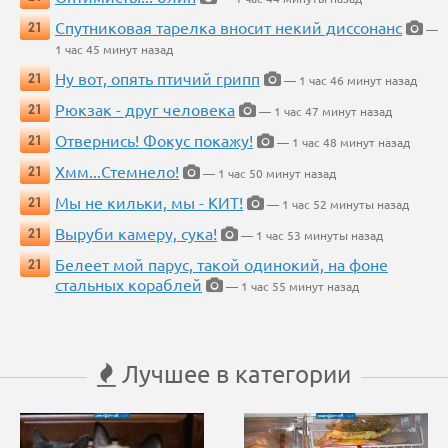
Спутниковая тарелка вносит некий диссонанс
21
—
1 час 45 минут назад
Ну вот, опять птичий грипп
21
— 1 час 46 минут назад
Рюкзак - друг человека
21
— 1 час 47 минут назад
Отвернись! Фокус покажу!
21
— 1 час 48 минут назад
Хмм...Стемнело!
21
— 1 час 50 минут назад
Мы не кильки, мы - КИТ!
21
— 1 час 52 минуты назад
Выруби камеру, сука!
21
— 1 час 53 минуты назад
Белеет мой парус, такой одинокий, на фоне
21
стальных кораблей
— 1 час 55 минут назад
Лучшее в категории