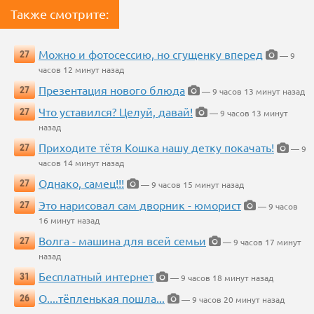
Также смотрите:
Можно и фотосессию, но сгущенку вперед
27
— 9
часов 12 минут назад
Презентация нового блюда
27
— 9 часов 13 минут назад
Что уставился? Целуй, давай!
27
— 9 часов 13 минут
назад
Приходите тётя Кошка нашу детку покачать!
27
— 9
часов 14 минут назад
Однако, самец!!!
27
— 9 часов 15 минут назад
Это нарисовал сам дворник - юморист
27
— 9 часов
16 минут назад
Волга - машина для всей семьи
27
— 9 часов 17 минут
назад
Бесплатный интернет
31
— 9 часов 18 минут назад
О....тёпленькая пошла...
26
— 9 часов 20 минут назад