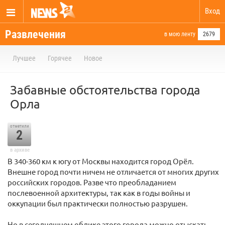
Вход
Развлечения
в мою ленту
2679
Лучшее
Горячее
Новое
Забавные обстоятельства города
Орла
отметили
2
в архиве
В 340-360 км к югу от Москвы находится город Орёл.
Внешне город почти ничем не отличается от многих других
российских городов. Разве что преобладанием
послевоенной архитектуры, так как в годы войны и
оккупации был практически полностью разрушен.
Но в сегодняшнем облике этого города можно отыскать