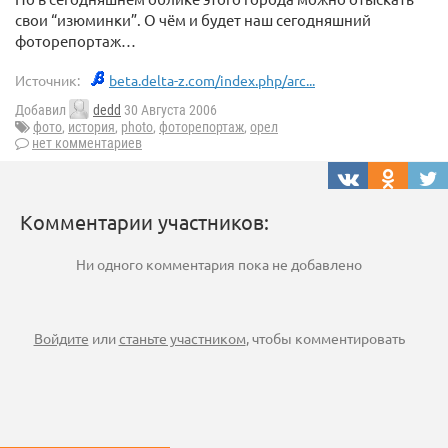
свои “изюминки”. О чём и будет наш сегодняшний
фоторепортаж…
Источник:
beta.delta-z.com/index.php/arc...
Добавил
dedd
30 Августа 2006
фото
,
история
,
photo
,
фоторепортаж
,
орел
нет комментариев
Комментарии участников:
Ни одного комментария пока не добавлено
Войдите
или
станьте участником
, чтобы комментировать