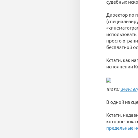
судебных иско
Директор по п
(специализиру
«кинематограф
использовать 
просто огран
бесплатной ос
Кстати, как н
исполнении К
Фото:
www.en
В одной из сце
Кстати, недав
которое показ
предельные 