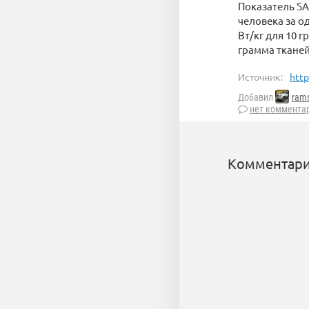
Показатель SA
человека за од
Вт/кг для 10 г
грамма тканей
Источник:
http
Добавил
rams
нет коммента
Комментари