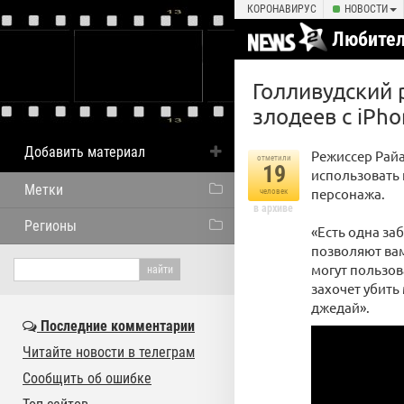
КОРОНАВИРУС
НОВОСТИ
Любител
Голливудский 
злодеев с iPho
Добавить материал
Режиссер Рай
отметили
19
использовать 
Метки
персонажа.
человек
в архиве
Регионы
«Есть одна за
позволяют вам
могут пользов
захочет убить
джедай».
Последние комментарии
Читайте новости в телеграм
Сообщить об ошибке