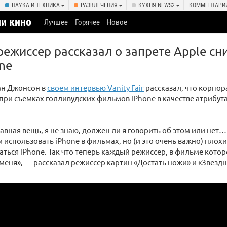
НАУКА И ТЕХНИКА
РАЗВЛЕЧЕНИЯ
КУХНЯ NEWS2
КОММЕНТАРИ
и кино
Лучшее
Горячее
Новое
режиссер рассказал о запрете Apple сн
ne
ан Джонсон в
своем интервью Vanity Fair
рассказал, что корпор
при съемках голливудских фильмов iPhone в качестве атрибут
бавная вещь, я не знаю, должен ли я говорить об этом или нет
 использовать iPhone в фильмах, но (и это очень важно) плохи
аться iPhone. Так что теперь каждый режиссер, в фильме котор
 меня», — рассказал режиссер картин «Достать ножи» и «Звезд