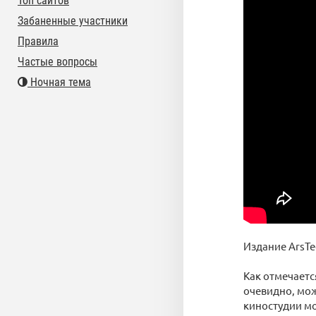
Топ сайтов
Забаненные участники
Правила
Частые вопросы
Ночная тема
Издание ArsTe
Как отмечаетс
очевидно, мож
киностудии мо