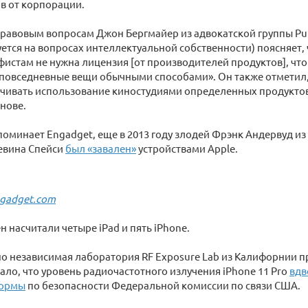
в от корпорации.
равовым вопросам Джон Бергмайер из адвокатской группы Pu
ется на вопросах интеллектуальной собственности) поясняет, 
истам не нужна лицензия [от производителей продуктов], чт
повседневные вещи обычными способами». Он также отметил,
ичивать использование киностудиями определенных продукто
нове.
апоминает Engadget, еще в 2013 году злодей Фрэнк Андервуд из
евина Спейси
был «завален»
устройствами Apple.
gadget.com
н насчитали четыре iPad и пять iPhone.
но независимая лаборатория RF Exposure Lab из Калифорнии п
ало, что уровень радиочастотного излучения iPhone 11 Pro
вдв
нормы
по безопасности Федеральной комиссии по связи США.