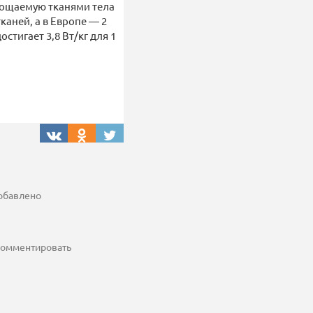
лощаемую тканями тела
каней, а в Европе — 2
остигает 3,8 Вт/кг для 1
добавлено
 комментировать