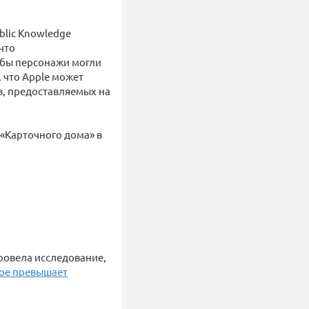
blic Knowledge
что
обы персонажи могли
 что Apple может
в, предоставляемых на
 «Карточного дома» в
ровела исследование,
ое превышает