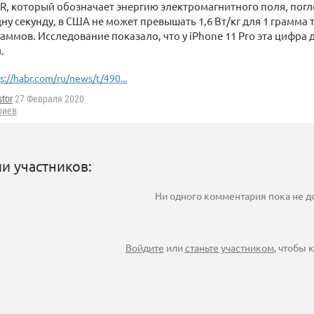
R, который обозначает энергию электромагнитного поля, пог
ну секунду, в США не может превышать 1,6 Вт/кг для 1 грамма т
раммов. Исследование показало, что у iPhone 11 Pro эта цифра д
.
s://habr.com/ru/news/t/490...
tor
27 Февраля 2020
риев
и участников:
Ни одного комментария пока не 
Войдите
или
станьте участником
, чтобы