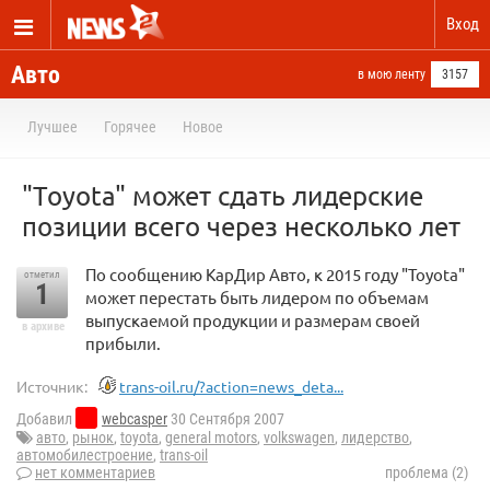
Вход
Авто
в мою ленту
3157
Лучшее
Горячее
Новое
"Toyota" может сдать лидерские
позиции всего через несколько лет
По сообщению КарДир Авто, к 2015 году "Toyota"
отметил
1
может перестать быть лидером по объемам
выпускаемой продукции и размерам своей
в архиве
прибыли.
Источник:
trans-oil.ru/?action=news_deta...
Добавил
webcasper
30 Сентября 2007
авто
,
рынок
,
toyota
,
general motors
,
volkswagen
,
лидерство
,
автомобилестроение
,
trans-oil
нет комментариев
проблема (2)