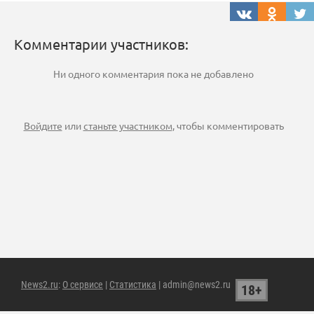
Комментарии участников:
Ни одного комментария пока не добавлено
Войдите
или
станьте участником
, чтобы комментировать
News2.ru
:
О сервисе
|
Статистика
| admin@news2.ru
18+