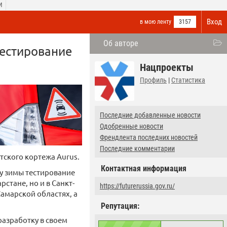
И
Вход
в мою ленту
3157
Об авторе
естирование
Нацпроекты
Профиль
|
Статистика
Последние добавленные новости
Одобренные новости
Френдлента последних новостей
Последние комментарии
ского кортежа Aurus.
Контактная информация
у зимы тестирование
стане, но и в Санкт-
https://futurerussia.gov.ru/
амарской областях, а
Репутация:
азработку в своем