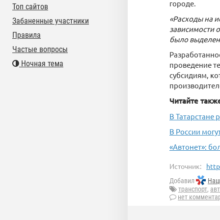
городе.
Топ сайтов
«Расходы на и
Забаненные участники
зависимости о
Правила
было выделено
Частые вопросы
Разработанно
Ночная тема
проведение т
субсидиям, ко
производител
Читайте такж
В Татарстане
​В России мог
«Автонет»: бо
Источник:
http
Добавил
Нац
транспорт
,
ав
нет коммента