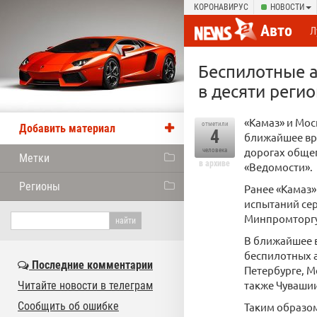
КОРОНАВИРУС
НОВОСТИ
Авто
Л
Беспилотные 
в десяти реги
«Камаз» и Мо
отметили
Добавить материал
4
ближайшее вр
дорогах общег
человека
Метки
в архиве
«Ведомости».
Регионы
Ранее «Камаз
испытаний се
Минпромторгу 
В ближайшее 
беспилотных а
Последние комментарии
Петербурге, М
также Чувашии
Читайте новости в телеграм
Сообщить об ошибке
Таким образом