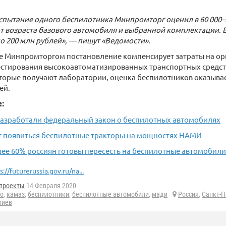
спытание одного беспилотника Минпромторг оценил в 60 000–2
т возраста базового автомобиля и выбранной комплектации. В 2
 200 млн рублей», — пишут «Ведомости».
е Минпромторгом постановление компенсирует затраты на ор
естирования высокоавтоматизированных транспортных средст
торые получают лаборатории, оценка беспилотников оказыва
ей.
е:
 разработали федеральный закон о беспилотных автомобилях
ут появиться беспилотные тракторы на мощностях НАМИ
лее 60% россиян готовы пересесть на беспилотные автомобили
s://futurerussia.gov.ru/na...
проекты
14 Февраля 2020
то
,
камаз
,
беспилотники
,
беспилотные автомобили
,
мади
Россия
,
Санкт-П
риев