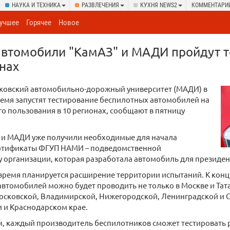
НАУКА И ТЕХНИКА
РАЗВЛЕЧЕНИЯ
КУХНЯ NEWS2
КОММЕНТАРИ
учшее
Горячее
Новое
автомобили "КамАЗ" и МАДИ пройдут т
онах
сковский автомобильно-дорожный университет (МАДИ) в
емя запустят тестирование беспилотных автомобилей на
о пользования в 10 регионах, сообщают в пятницу
» и МАДИ уже получили необходимые для начала
ртификаты ФГУП НАМИ – подведомственной
организации, которая разработала автомобиль для президент
время планируется расширение территории испытаний. К конц
втомобилей можно будет проводить не только в Москве и Татар
осковской, Владимирской, Нижегородской, Ленинградской и С
 и Краснодарском крае.
, каждый производитель беспилотников сможет тестировать р