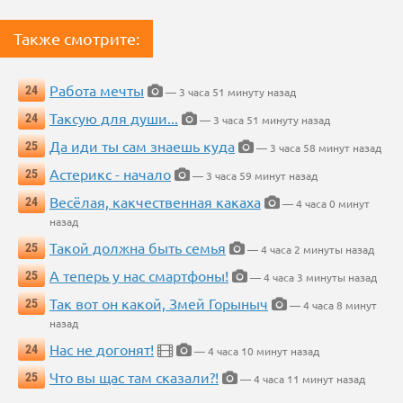
Также смотрите:
Работа мечты
24
— 3 часа 51 минуту назад
Таксую для души...
24
— 3 часа 51 минуту назад
Да иди ты сам знаешь куда
25
— 3 часа 58 минут назад
Астерикс - начало
25
— 3 часа 59 минут назад
Весёлая, какчественная какаха
24
— 4 часа 0 минут
назад
Такой должна быть семья
25
— 4 часа 2 минуты назад
А теперь у нас смартфоны!
25
— 4 часа 3 минуты назад
Так вот он какой, Змей Горыныч
25
— 4 часа 8 минут
назад
Нас не догонят!
24
— 4 часа 10 минут назад
Что вы щас там сказали?!
25
— 4 часа 11 минут назад