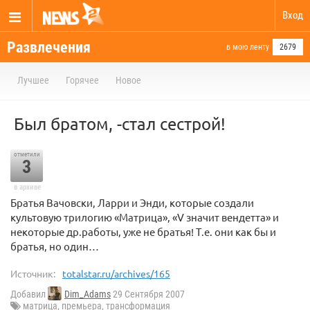
Вход
Развлечения
в мою ленту
2679
Лучшее
Горячее
Новое
Был братом, -стал сестрой!
отметили
3
в архиве
Братья Вачовски, Ларри и Энди, которые создали
культовую трилогию «Матрица», «V значит вендетта» и
некоторые др.работы, уже не братья! Т.е. они как бы и
братья, но один…
Источник:
totalstar.ru/archives/165
Добавил
Dim_Adams
29 Сентября 2007
матрица
,
премьера
,
трансформация