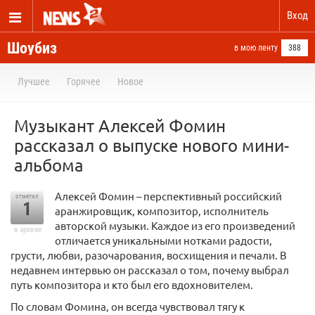
Вход
Шоубиз
в мою ленту
388
Лучшее
Горячее
Новое
Музыкант Алексей Фомин
рассказал о выпуске нового мини-
альбома
Алексей Фомин – перспективный российский
отметил
1
аранжировщик, композитор, исполнитель
авторской музыки. Каждое из его произведений
в архиве
отличается уникальными нотками радости,
грусти, любви, разочарования, восхищения и печали. В
недавнем интервью он рассказал о том, почему выбрал
путь композитора и кто был его вдохновителем.
По словам Фомина, он всегда чувствовал тягу к