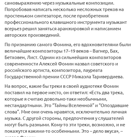
самовыражению через музыкальные композиции.
Попробовав написать несколько несложных треков на
простеньком синтезаторе, после приобретения
профессионального клавишного инструмента музыкант
всерьез решил заняться аранжировкой и написанием
авторских произведений.
По признанию самого Фомина, его вдохновителями были
величайшие композиторы 17–19 веков – Вагнер, Бах,
Бетховен, Лист. Одним из сильнейших композиторов
современности Алексей Фомин назвал советского и
российского артиста, композитора, лауреата
Государственной премии СССР Микаэла Таривердиева.
На вопрос, какие бы треки в своей аудиотеке Фомин
поставил на первое место, он ответил: «Есть два трека,
которые я считаю довольно-таки необычными,
нестандартными. Это “Тайны Вселенной” и “Опоздавшие
слова”. Мне они очень нравятся, исключительно личная
музыка. С другой стороны, предпочтения у слушателей
могут быть разными. Кому-то эти треки, возможно, и не
покажутся какими-то особенными. Это – дело вкуса», –