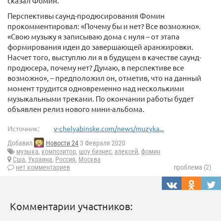
сказал Фомин.
Перспективы саунд-продюсирования Фомин
прокомментировал: «Почему бы и нет? Все возможно».
«Свою музыку я записываю дома с нуля – от этапа
формирования идеи до завершающей аранжировки.
Насчет того, выступлю ли я в будущем в качестве саунд-
продюсера, почему нет? Думаю, в перспективе все
возможно», – предположил он, отметив, что на данный
момент трудится одновременно над несколькими
музыкальными треками. По окончании работы будет
объявлен релиз нового мини-альбома.
Источник:
v-chelyabinske.com/news/muzyka...
Добавил
Новости 24
3 Февраля 2020
музыка
,
композитор
,
шоу бизнес
,
алексей
,
фомин
Сша
,
Украина
,
Россия
,
Москва
нет комментариев
проблема (2)
Комментарии участников: