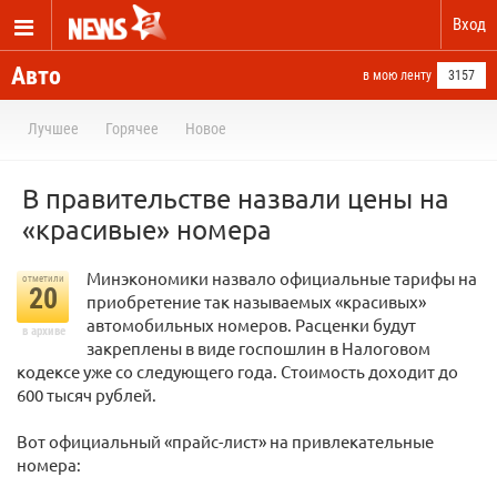
Вход
Авто
в мою ленту
3157
Лучшее
Горячее
Новое
В правительстве назвали цены на
«красивые» номера
Минэкономики назвало официальные тарифы на
отметили
20
приобретение так называемых «красивых»
автомобильных номеров. Расценки будут
в архиве
закреплены в виде госпошлин в Налоговом
кодексе уже со следующего года. Стоимость доходит до
600 тысяч рублей.
Вот официальный «прайс-лист» на привлекательные
номера: