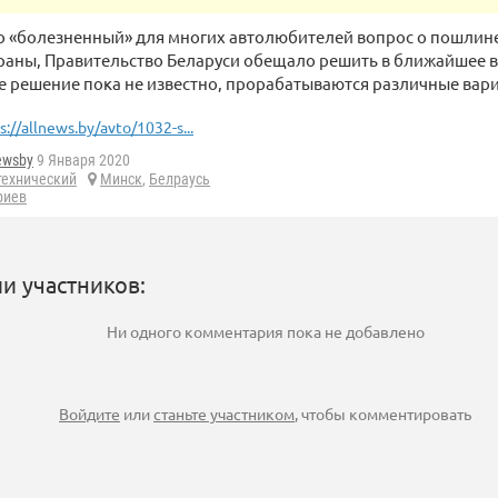
о «болезненный» для многих автолюбителей вопрос о пошлине
раны, Правительство Беларуси обещало решить в ближайшее в
 решение пока не известно, прорабатываются различные вар
s://allnews.by/avto/1032-s...
ewsby
9 Января 2020
технический
Минск
,
Белраусь
риев
и участников:
Ни одного комментария пока не добавлено
Войдите
или
станьте участником
, чтобы комментировать