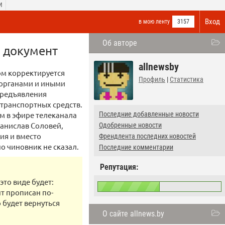
И
Вход
в мою ленту
3157
Об авторе
й документ
allnewsby
ром корректируется
Профиль
|
Статистика
 органами и иными
предъявления
транспортных средств.
ом в эфире телеканала
Последние добавленные новости
анислав Соловей,
Одобренные новости
ия и вместо
Френдлента последних новостей
о чиновник не сказал.
Последние комментарии
Репутация:
то виде будет:
нт прописан по-
 будет вернуться
О сайте allnews.by