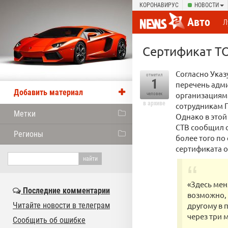
КОРОНАВИРУС
НОВОСТИ
Авто
Л
Сертификат ТО
Согласно Указ
отметил
1
перечень адм
Добавить материал
организациям
человек
в архиве
сотрудникам Г
Метки
Однако в этой
СТВ сообщил 
Регионы
более того по
сертификата о
«Здесь мен
Последние комментарии
возможно, 
Читайте новости в телеграм
другому в 
через три 
Сообщить об ошибке