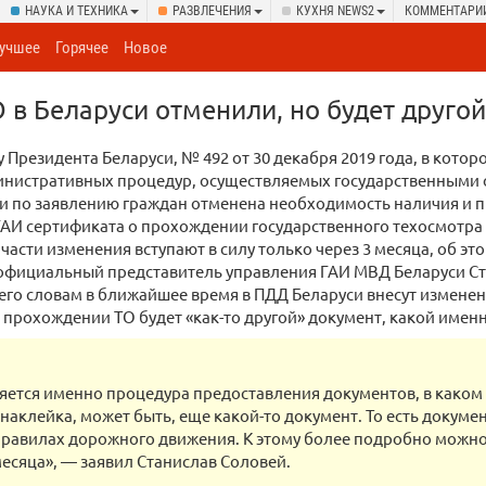
НАУКА И ТЕХНИКА
РАЗВЛЕЧЕНИЯ
КУХНЯ NEWS2
КОММЕНТАРИ
учшее
Горячее
Новое
 в Беларуси отменили, но будет друго
у Президента Беларуси, № 492 от 30 декабря 2019 года, в кото
инистративных процедур, осуществляемых государственными
и по заявлению граждан отменена необходимость наличия и 
АИ сертификата о прохождении государственного техосмотра 
 части изменения вступают в силу только через 3 месяца, об эт
официальный представитель управления ГАИ МВД Беларуси Ст
 его словам в ближайшее время в ПДД Беларуси внесут изменен
 прохождении ТО будет «как-то другой» документ, какой именн
яется именно процедура предоставления документов, в каком э
наклейка, может быть, еще какой-то документ. То есть докуме
правилах дорожного движения. К этому более подробно можно
месяца», — заявил Станислав Соловей.