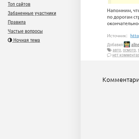
Топ сайтов
Напомним, чт
Забаненные участники
по дорогам ст
Правила
окончательное
Частые вопросы
Источник:
http
Ночная тема
Добавил
alln
авто
,
осмотр
,
нет коммента
Комментари